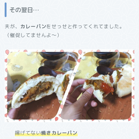
その翌日…
夫が、
カレーパン
をせっせと作ってくれてました。
（催促してませんよ～）
揚げてない
焼きカレーパン