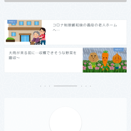
コロナ制限緩和後の義母の老人ホーム
へ…
大雨が来る前に…収穫できそうな野菜を
撤収～