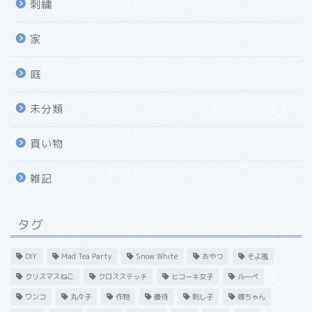
刺繍
家
庭
未分類
買い物
雑記
タグ
DIY
Mad Tea Party
Snow White
おやつ
そよ風
クリスマスねこ
クロスステッチ
ヒコーキ女子
ルーペ
ワンコ
丸々子
作物
優待
刺し子
嫁ちゃん