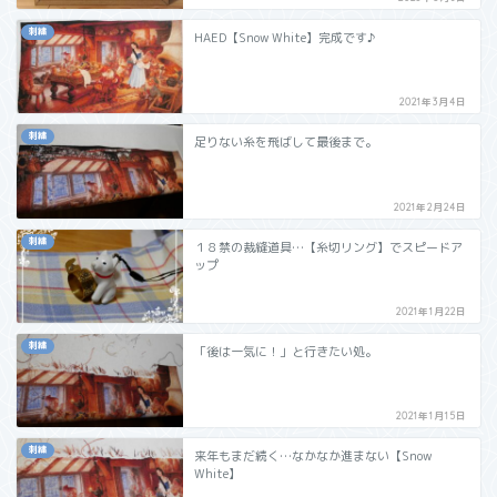
刺繍
HAED【Snow White】完成です♪
2021年3月4日
刺繍
足りない糸を飛ばして最後まで。
2021年2月24日
刺繍
１８禁の裁縫道具…【糸切リング】でスピードア
ップ
2021年1月22日
刺繍
「後は一気に！」と行きたい処。
2021年1月15日
刺繍
来年もまだ続く…なかなか進まない【Snow
White】