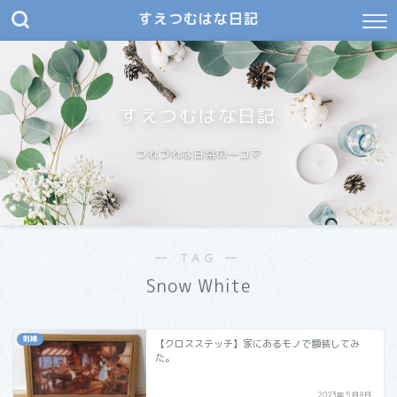
すえつむはな日記
すえつむはな日記
つれづれな日常の一コマ
― TAG ―
Snow White
刺繍
【クロスステッチ】家にあるモノで額装してみ
た。
2023年5月8日