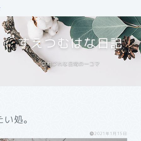
せ
すえつむはな日記
つれづれな日常の一コマ
たい処。
2021年1月15日