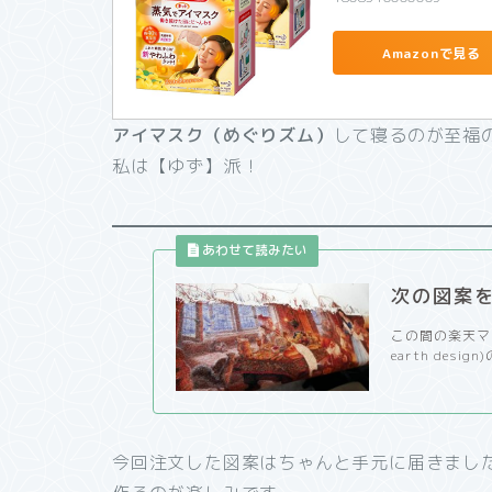
Amazonで見る
アイマスク（めぐりズム）
して寝るのが至福
私は【ゆず】派！
次の図案
この間の楽天マラ
earth desi
今回注文した図案はちゃんと手元に届きまし