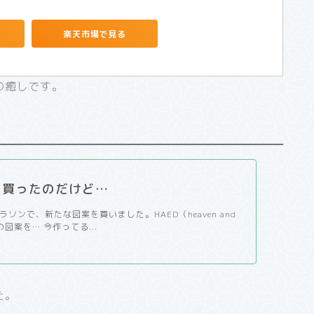
楽天市場で見る
の癒しです。
を買ったのだけど…
ソンで、新たな図案を買いました。HAED（heaven and
gn)の図案を… 今作ってる...
た。