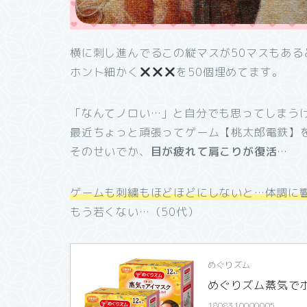
横に刺し進んでるこの縦マスが50マスもある
ホント細かく
を50個埋めてます。
「なんてノロい…」と自分でも思ってしまう
最近ちょっと頑張ってゲーム【桃太郎電鉄】
そのせいでか、
目が疲れて肩こりが復活
…
ゲームも刺繍もほどほどにしないと…体調に
もう若くない…（50代）
めぐりズム
めぐりズム蒸気でホ
1808310000005