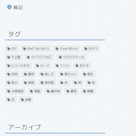
雑記
タグ
DIY
Mad Tea Party
Snow White
おやつ
そよ風
クリスマスねこ
クロスステッチ
ヒコーキ女子
ルーペ
ワンコ
丸々子
作物
優待
刺し子
嫁ちゃん
家計
息子
掃除
更年期
本
株
母
水耕栽培
減塩
編み物
義母
腎臓
花
食事
アーカイブ