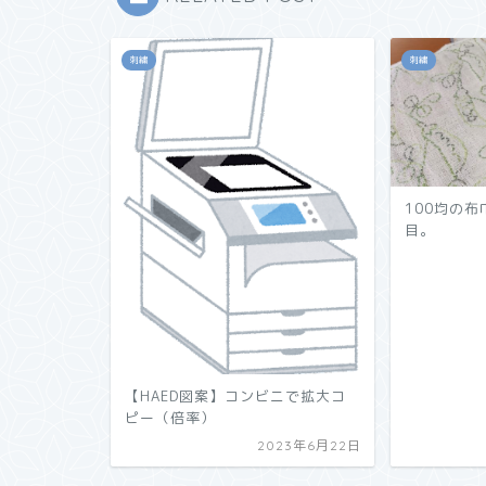
刺繍
刺繍
100均の
目。
【HAED図案】コンビニで拡大コ
ピー（倍率）
2023年6月22日