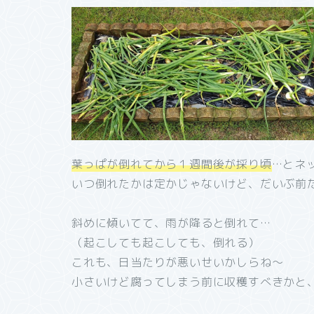
葉っぱが倒れてから１週間後が採り頃
…とネ
いつ倒れたかは定かじゃないけど、だいぶ前
斜めに傾いてて、雨が降ると倒れて…
（起こしても起こしても、倒れる）
これも、日当たりが悪いせいかしらね～
小さいけど腐ってしまう前に収穫すべきかと