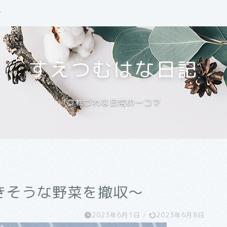
せ
すえつむはな日記
つれづれな日常の一コマ
きそうな野菜を撤収～
2023年6月1日
/
2023年6月8日