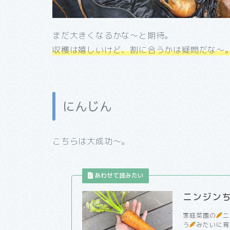
まだ大きくなるかな～と期待。
収穫は嬉しいけど、割に合うかは疑問だな～
にんじん
こちらは大成功～。
ニンジン
家庭菜園の
ニ
う
みたいに育っ