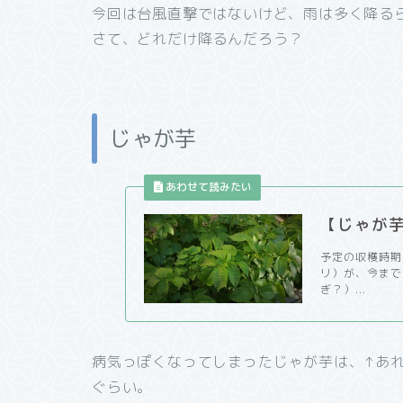
今回は台風直撃ではないけど、雨は多く降る
さて、どれだけ降るんだろう？
じゃが芋
【じゃが
予定の収穫時期
リ）が、今まで
ぎ？）...
病気っぽくなってしまったじゃが芋は、↑あ
ぐらい。