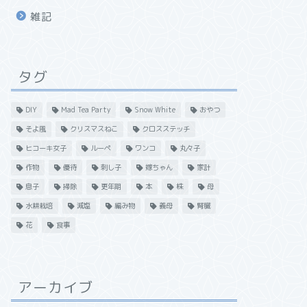
雑記
タグ
DIY
Mad Tea Party
Snow White
おやつ
そよ風
クリスマスねこ
クロスステッチ
ヒコーキ女子
ルーペ
ワンコ
丸々子
作物
優待
刺し子
嫁ちゃん
家計
息子
掃除
更年期
本
株
母
水耕栽培
減塩
編み物
義母
腎臓
花
食事
アーカイブ