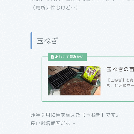
（場所に悩むけど…）
玉ねぎ
玉ねぎの
【玉ねぎ】を育
も、11月にホ
昨年９月に種を植えた【玉ねぎ】です。
長い栽培期間だな～