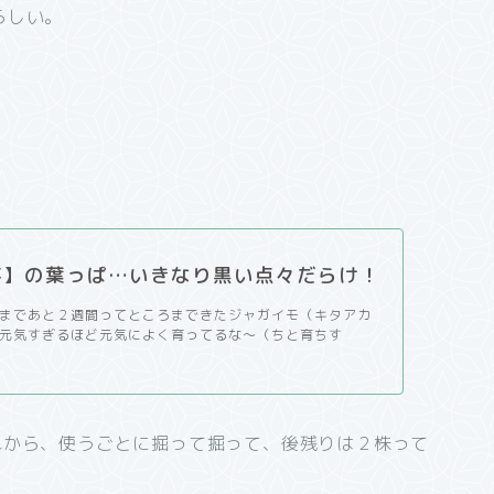
らしい。
芋】の葉っぱ…いきなり黒い点々だらけ！
まであと２週間ってところまできたジャガイモ（キタアカ
元気すぎるほど元気によく育ってるな～（ちと育ちす
れから、使うごとに掘って掘って、後残りは２株って