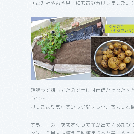
（ご近所や母や息子にもお裾分けしました。
頑張って耕してたので土には自信があったん
うな～
思ったよりも小さいし少ないし…、ちょっと
でも、土の中をまさぐって芋が出てくるたび
次は、８月末～植える秋植えじゃが芋、やっ