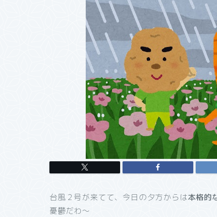
台風２号が来てて、今日の夕方からは
本格的
憂鬱だわ～