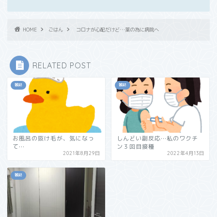
HOME
ごはん
コロナが心配だけど…薬の為に病院へ
RELATED POST
雑記
雑記
お風呂の抜け毛が、気になっ
しんどい副反応…私のワクチ
て…
ン３回目接種
2021年8月29日
2022年4月13日
雑記