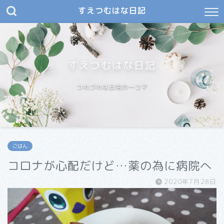
すえつむはな日記
すえつむはな日記
つれづれな日常の一コマ
ごはん
コロナが心配だけど…薬の為に病院へ
2020年7月28日