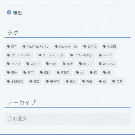
雑記
タグ
DIY
Mad Tea Party
Snow White
おやつ
そよ風
クリスマスねこ
クロスステッチ
ヒコーキ女子
ルーペ
ワンコ
丸々子
作物
優待
刺し子
嫁ちゃん
家計
息子
掃除
更年期
本
株
母
水耕栽培
減塩
編み物
義母
腎臓
花
食事
アーカイブ