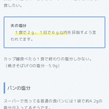
食したい。
夫の塩分
１食で２ｇ、１日で６ｇ以内
を目指すよう言
われてます。
カップ麺食べたら１食で終わりの塩分しかない。
（焼きそばUFOの塩分…5.9g）
パンの塩分
スーパーで売ってる普通の食パンには１袋で約4.2gの
塩分が入ってるそうです。