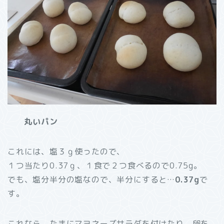
丸いパン
これには、塩３ｇ使ったので、
１つ当たり0.37ｇ、１食で２つ食べるので0.75g。
でも、塩分半分の塩なので、半分にすると…
0.37g
で
す。
これなら、たまにマヨネーズサラダを付けたり、卵を