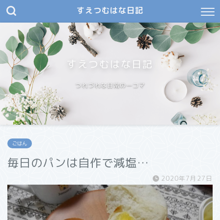
すえつむはな日記
すえつむはな日記
つれづれな日常の一コマ
ごはん
毎日のパンは自作で減塩…
2020年7月27日