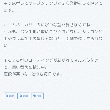
手で成型してオーブンレンジで２次発酵をして焼いて
ます。
ホームベーカリーのいびつな型が許せなくてね~
しかも、パン生地が型にこびり付かない、シリコン加
工やフッ素加工の型じゃないと、面倒で作ってられな
い。
そろそろ型のコーティングが剥がれてきたようなの
で、買い替えを検討中。
値段が高いな~と悩む毎日です。
減塩
腎臓
食事