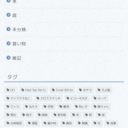
家
庭
未分類
買い物
雑記
タグ
DIY
Mad Tea Party
Snow White
おやつ
そよ風
クリスマスねこ
クロスステッチ
ヒコーキ女子
ルーペ
ワンコ
丸々子
作物
優待
刺し子
嫁ちゃん
家計
息子
掃除
更年期
本
株
母
水耕栽培
減塩
編み物
義母
腎臓
花
食事