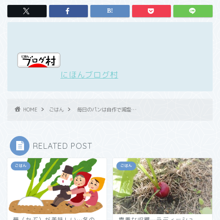
にほんブログ村
HOME
ごはん
毎日のパンは自作で減塩…
RELATED POST
ごはん
ごはん
蕪（かぶ）が美味しい…冬の
貴重な収穫…ラディッシュ