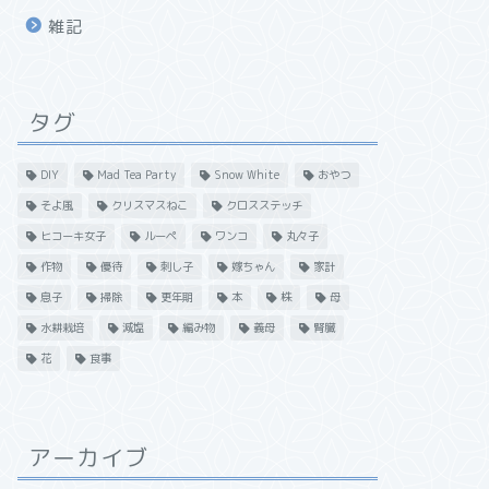
雑記
タグ
DIY
Mad Tea Party
Snow White
おやつ
そよ風
クリスマスねこ
クロスステッチ
ヒコーキ女子
ルーペ
ワンコ
丸々子
作物
優待
刺し子
嫁ちゃん
家計
息子
掃除
更年期
本
株
母
水耕栽培
減塩
編み物
義母
腎臓
花
食事
アーカイブ