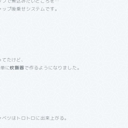
ップで煮込みたいところを…
ャップ後乗せシステムです。
ってたけど、
簡単に
炊飯器
で作るようになりました。
）
ャベツはトロトロに出来上がる。