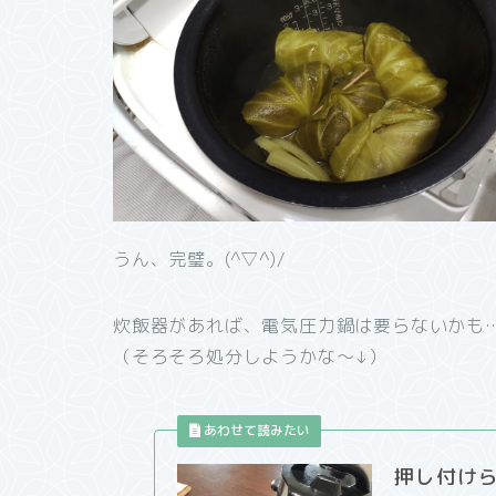
うん、完璧。(^▽^)/
炊飯器があれば、電気圧力鍋は要らないかも
（そろそろ処分しようかな～↓）
押し付け