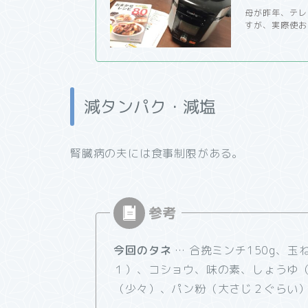
母が昨年、テレ
すが、実際使お
減タンパク・減塩
腎臓病の夫には食事制限がある。
今回のタネ
… 合挽ミンチ150g、
１）、コショウ、味の素、しょうゆ
（少々）、パン粉（大さじ２ぐらい