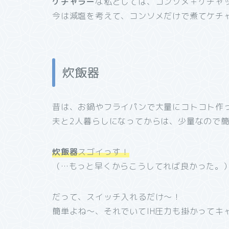
ケチャラー
な私としては、コンソメ＋ケチャ
今は減塩を考えて、コンソメだけで煮てケチ
炊飯器
昔は、お鍋やフライパンで大量にコトコト作
夫と2人暮らしになってからは、少量なので
炊飯器
スゴイっす！
（…もっと早くからこうしてれば良かった。
だって、スイッチ入れるだけ～！
簡単よね～、それでいてIH圧力も掛かってキ