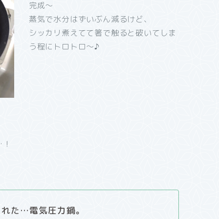
完成～
蒸気で水分はずいぶん減るけど、
シッカリ煮えてて箸で触ると破いてしま
う程にトロトロ～♪
…！
られた…電気圧力鍋。