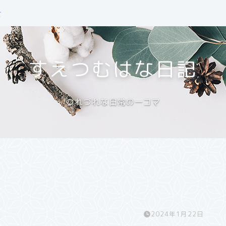
せ
すえつむはな日記
つれづれな日常の一コマ
2024年1月22日