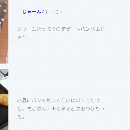
「
じゃーん♪
」って…
クリームたっぷりの
デザートパン
が出て
きた。
お昼にパンを焼いてたのは知ってたけ
ど、晩ごはんに出て来るとは思わなかっ
た。