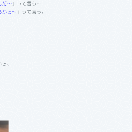
んだ～
」って言う…
るから～
」って言う。
、
から、