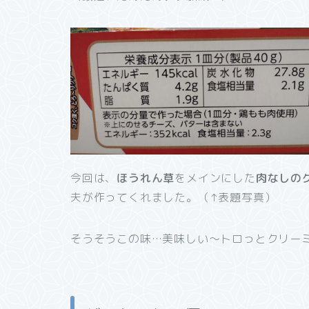
今回は、
ほうれん草
をメインにした
肉なしの
夫が作ってくれました。（↑表題写真）
そうそうこの味…美味しい～トロっとクリー