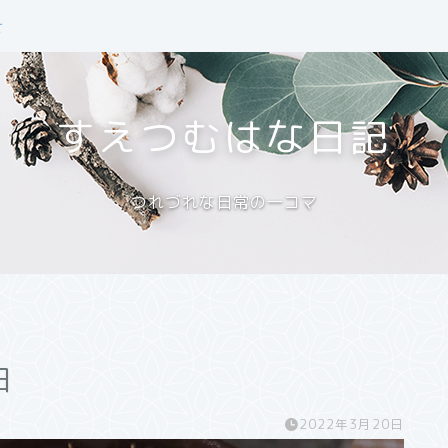
せ
すえつむはな日記
つれづれな日常の一コマ
日
2022年3月20日