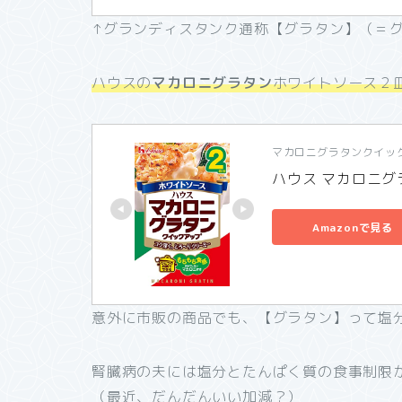
↑グランディスタンク通称【グラタン】（＝
ハウスの
マカロニグラタン
ホワイトソース２
マカロニグラタンクイッ
ハウス マカロニグ
Amazonで見る
意外に市販の商品でも、【グラタン】って塩
腎臓病の夫には塩分とたんぱく質の食事制限
（最近、だんだんいい加減？）