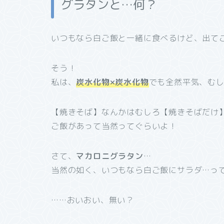
グラタンと…何？
いつもなら白ご飯と一緒に食べるけど、出て
そう！
私は、
炭水化物×炭水化物
でも全然平気、む
【焼きそば】なんかはむしろ【焼きそばだけ
ご飯があって当然ってぐらいよ！
さて、
マカロニグラタン
…
当然の如く、いつもなら白ご飯にサラダ…っ
……おいおい、無い？