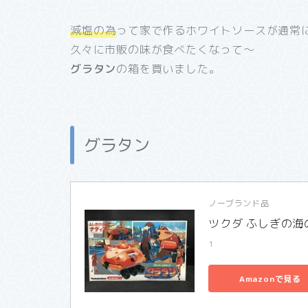
減塩の為
って家で作るホワイトソースが通常
久々に市販の味が食べたくなって～
グラタン
の箱を買いました。
グラタン
ノーブランド品
ツクダ ふしぎの海
1
Amazonで見る