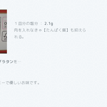
１皿分の塩分 ：
2.1g
肉を入れなきゃ【たんぱく質】も抑えら
れる。
グラタン
を…
ミーで優しいお味です。