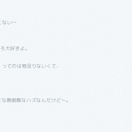
こない
…
しろ大好きよ。
】ってのは物足りないくて、
てな晩御飯なハズなんだけど～。