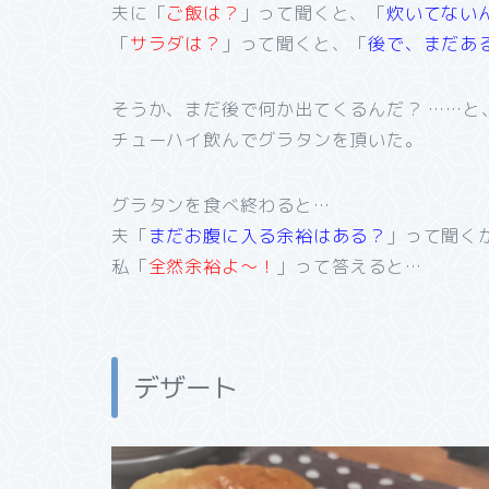
夫に「
ご飯は？
」って聞くと、「
炊いてない
「
サラダは？
」って聞くと、「
後で、まだあ
そうか、まだ後で何か出てくるんだ？ ……と
チューハイ飲んでグラタンを頂いた。
グラタンを食べ終わると…
夫「
まだお腹に入る余裕はある？
」って聞く
私「
全然余裕よ～！
」って答えると…
デザート