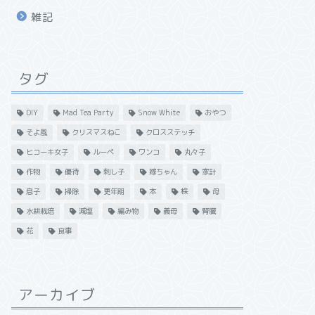
雑記
タグ
DIY
Mad Tea Party
Snow White
おやつ
そよ風
クリスマスねこ
クロスステッチ
ヒコーキ女子
ルーペ
ワンコ
丸々子
作物
優待
刺し子
嫁ちゃん
家計
息子
掃除
更年期
本
株
母
水耕栽培
減塩
編み物
義母
腎臓
花
食事
アーカイブ