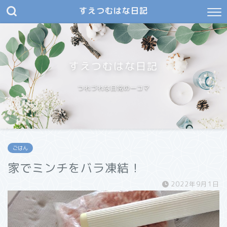
すえつむはな日記
すえつむはな日記
つれづれな日常の一コマ
ごはん
家でミンチをバラ凍結！
2022年9月1日