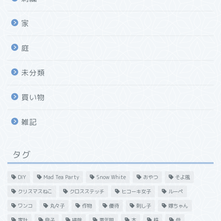
家
庭
未分類
買い物
雑記
タグ
DIY
Mad Tea Party
Snow White
おやつ
そよ風
クリスマスねこ
クロスステッチ
ヒコーキ女子
ルーペ
ワンコ
丸々子
作物
優待
刺し子
嫁ちゃん
家計
息子
掃除
更年期
本
株
母