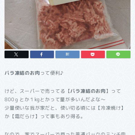
バラ凍結のお肉
って便利♪
けど、スーパーで売ってる【
バラ凍結のお肉
】って
800ｇとか１kgとかって量が多いんだよな～
少量使いな我が家だと、使い切る頃には【冷凍焼け】
か【霜だらけ】って事もあり得る。
なので、家でスーパーで買った
普通パックのミンチ肉