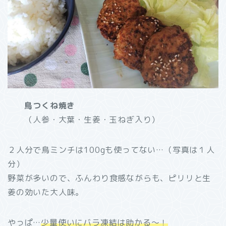
鳥つくね焼き
（人参・大葉・生姜・玉ねぎ入り）
２人分で鳥ミンチは100gも使ってない…（写真は１人
分）
野菜が多いので、ふんわり食感ながらも、ピリリと生
姜の効いた大人味。
やっぱ…
少量使いにバラ凍結は助かる～！