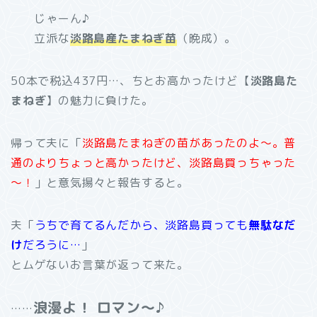
じゃーん♪
立派な
淡路島産たまねぎ苗
（晩成）。
50本で税込437円…、ちとお高かったけど【
淡路島た
まねぎ
】の魅力に負けた。
帰って夫に「
淡路島たまねぎの苗があったのよ～。普
通のよりちょっと高かったけど、淡路島買っちゃった
～！
」と意気揚々と報告すると。
夫「
うちで育てるんだから、淡路島買っても
無駄なだ
け
だろうに…
」
とムゲないお言葉が返って来た。
浪漫よ！ ロマン～♪
……