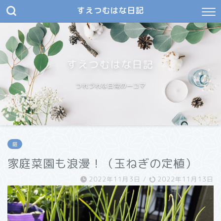
すえつむはな日記
すえつむはな日記
つれづれな日常の一コマ
庭
家庭菜園も浪漫！（玉ねぎの定植）
2022年11月3日
/
2022年11月13日