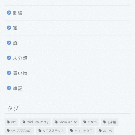
刺繍
家
庭
未分類
買い物
雑記
タグ
DIY
Mad Tea Party
Snow White
おやつ
そよ風
クリスマスねこ
クロスステッチ
ヒコーキ女子
ルーペ