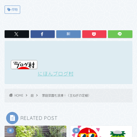
作物
にほんブログ村
HOME
庭
家庭菜園も浪漫！（玉ねぎの定植）
RELATED POST
庭
庭