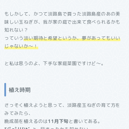
もしかして、かつて淡路島で買った淡路島産のあの美
味しい玉ねぎが、我が家の庭で出来て食べられるかも
知れない？
っていう
淡い期待と希望というか、夢があってもいい
じゃないか～！
と私は思うのよ、下手な家庭菜園ですけど～。
植え時期
さっそく植えようと思って、淡路産玉ねぎの育て方を
みてみたら、
晩成苗を植えるのは
11月下旬
と書いてある。