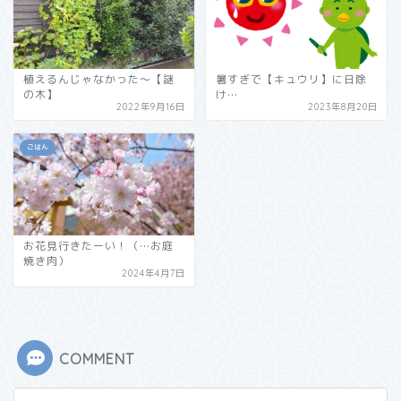
植えるんじゃなかった～【謎
暑すぎで【キュウリ】に日除
の木】
け…
2022年9月16日
2023年8月20日
ごはん
お花見行きたーい！（…お庭
焼き肉）
2024年4月7日
COMMENT