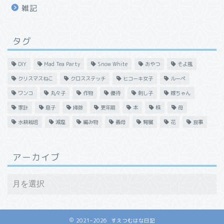
雑記
タグ
DIY
Mad Tea Party
Snow White
おやつ
そよ風
クリスマスねこ
クロスステッチ
ヒコーキ女子
ルーペ
ワンコ
丸々子
作物
優待
刺し子
嫁ちゃん
家計
息子
掃除
更年期
本
株
母
水耕栽培
減塩
編み物
義母
腎臓
花
食事
アーカイブ
2021–2026 すえつむはな日記