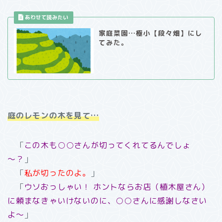
家庭菜園…極小【段々畑】にし
てみた。
庭のレモンの木を見て…
「
この木も○○さんが切ってくれてるんでしょ
～？
」
「
私が切ったのよ。
」
「
ウソおっしゃい！ ホントならお店（植木屋さん）
に頼まなきゃいけないのに、○○さんに感謝しなさい
よ～
」