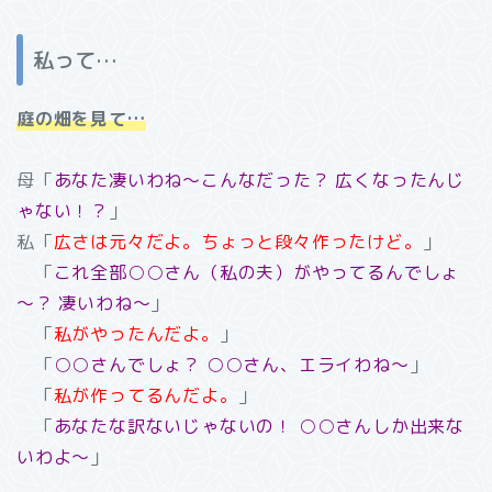
私って…
庭の畑を見て…
母「
あなた凄いわね～こんなだった？ 広くなったんじ
ゃない！？
」
私「
広さは
元々だよ。ちょっと段々作ったけど。
」
「
これ全部○○さん（私の夫）がやってるんでしょ
～？ 凄いわね～
」
「
私がやったんだよ。
」
「
○○さんでしょ？ ○○さん、エライわね～
」
「
私が作ってるんだよ。
」
「
あなたな訳ないじゃないの！ ○○さんしか出来な
いわよ～
」