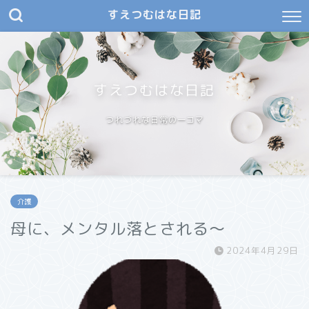
すえつむはな日記
すえつむはな日記
つれづれな日常の一コマ
介護
母に、メンタル落とされる～
2024年4月29日