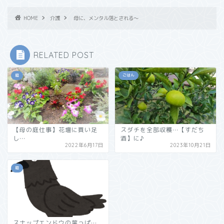
HOME
介護
母に、メンタル落とされる～
RELATED POST
庭
ごはん
【母の庭仕事】花壇に買い足
スダチを全部収穫…【すだち
し…
酒】に♪
2022年6月17日
2023年10月21日
庭
スナップエンドウの葉っぱ…