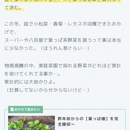
て済む。
この冬、庭で小松菜・春菊・レタスが収穫できたおか
げで、
スーパーや八百屋で葉っぱ系野菜を買うって事は本当
に少なかった。（ほうれん草ぐらい…）
物価高騰の中、家庭菜園で採れる野菜がどれほど家計
を助けてくれてる事か…。
家計的には大助かりよ。
（計算してないから分からないけど…）
昨年秋からの【葉っぱ畑】を完
全撤収～