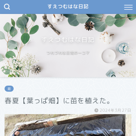
すえつむはな日記
すえつむはな日記
つれづれな日常の一コマ
庭
春夏【葉っぱ畑】に苗を植えた。
2024年3月27日