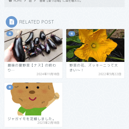
HOME
庭
春夏【葉っぱ畑】に苗を植えた。
RELATED POST
庭
庭
最後の夏野菜【ナス】の終わ
野菜の花、ズッキーニって大
り…
きい～！
2024年11月18日
2022年5月22日
庭
ジャガイモを定植しました。
2023年2月18日