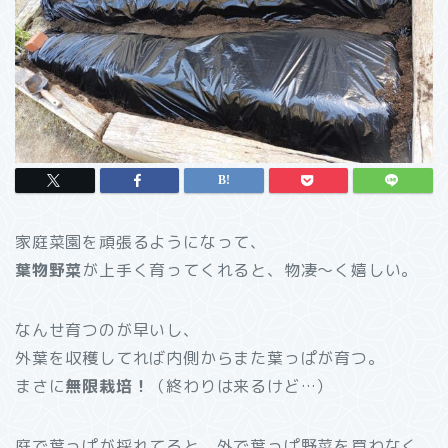
家庭菜園を頑張るようになって、
葉物野菜
が上手く育ってくれると、物凄～く嬉しい。
なんせ育つのが早いし、
外葉を収穫してれば内側からまた葉っぱが育つ。
まさに
無限栽培！
（終わりは来るけど…）
庭で葉っぱが採れてると、外で葉っぱ野菜を買わなく