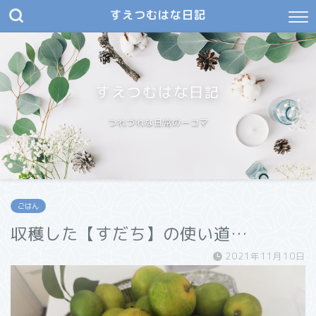
すえつむはな日記
すえつむはな日記
つれづれな日常の一コマ
ごはん
収穫した【すだち】の使い道…
2021年11月10日