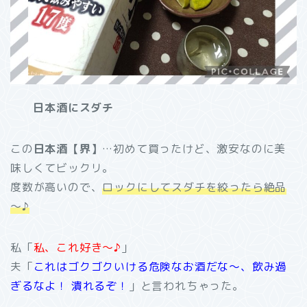
日本酒にスダチ
この
日本酒【界】
…初めて買ったけど、激安なのに美
味しくてビックリ。
度数が高いので、
ロックにしてスダチを絞ったら絶品
～♪
私「
私、これ好き～♪
」
夫「
これはゴクゴクいける危険なお酒だな～、飲み過
ぎるなよ！ 潰れるぞ！
」と言われちゃった。