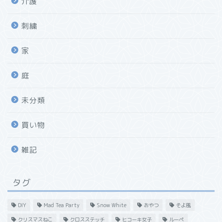
介護
刺繍
家
庭
未分類
買い物
雑記
タグ
DIY
Mad Tea Party
Snow White
おやつ
そよ風
クリスマスねこ
クロスステッチ
ヒコーキ女子
ルーペ