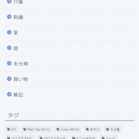
介護
刺繍
家
庭
未分類
買い物
雑記
タグ
DIY
Mad Tea Party
Snow White
おやつ
そよ風
クリスマスねこ
クロスステッチ
ヒコーキ女子
ルーペ