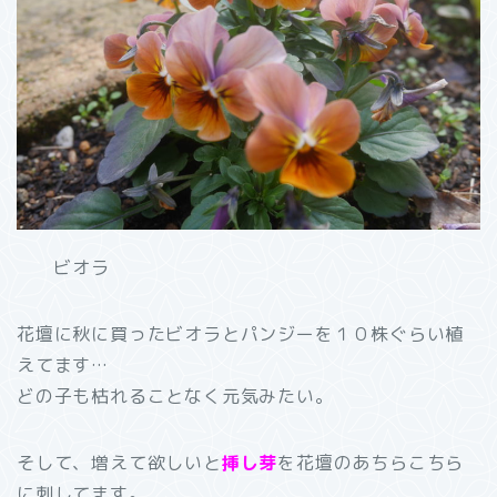
ビオラ
花壇に秋に買ったビオラとパンジーを１０株ぐらい植
えてます…
どの子も枯れることなく元気みたい。
そして、増えて欲しいと
挿し芽
を花壇のあちらこちら
に刺してます。