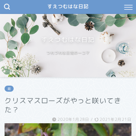
すえつむはな日記
すえつむはな日記
つれづれな日常の一コマ
庭
クリスマスローズがやっと咲いてき
た？
2020年1月28日
/
2021年2月21日