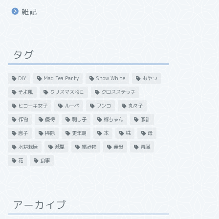
雑記
タグ
DIY
Mad Tea Party
Snow White
おやつ
そよ風
クリスマスねこ
クロスステッチ
ヒコーキ女子
ルーペ
ワンコ
丸々子
作物
優待
刺し子
嫁ちゃん
家計
息子
掃除
更年期
本
株
母
水耕栽培
減塩
編み物
義母
腎臓
花
食事
アーカイブ