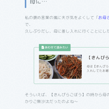
母に…
私の褒め言葉の嵐に夫が気をよくして「
お母
で、
久しぶりだし、母に差し入れに行くことにし
【きんぴ
母は【きんぴら
入れしてたお裾
そういえば、【きんぴらごぼう】の時から母
かりご無沙汰だったのよね～