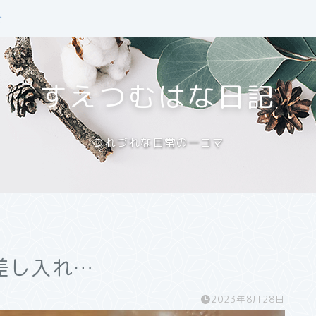
せ
すえつむはな日記
つれづれな日常の一コマ
差し入れ…
2023年8月28日