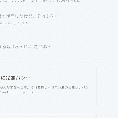
の10円ハゲがいつまで経っても治らない。）
葉を期待したけど、それもなく…
ちに帰ってきた。
る娘（私50代）だわね～
母に冷凍パン…
が大好きなんです。それもおしゃれパン屋の美味しいパン
uetumu.hanyo.info...