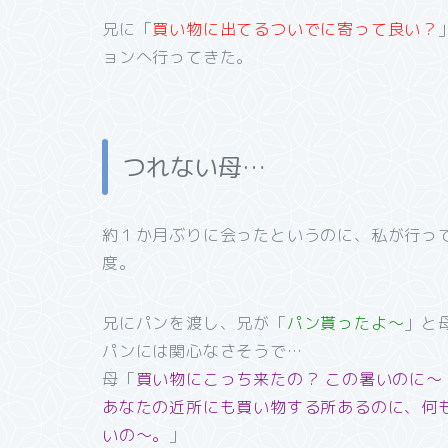
兄に「
買い物に出てるついでに寄って良い？
ョンへ行ってきた。
つれない母…
約１か月ぶりに会ったというのに、私が行っ
度。
兄にパンを渡し、兄が「
パン貰ったよ～
」と
パンには関心なさそうで…
母「
買い物にこっち来たの？ この暑いのに～
あなたの近所にも買い物する所あるのに、何
いの～。
」