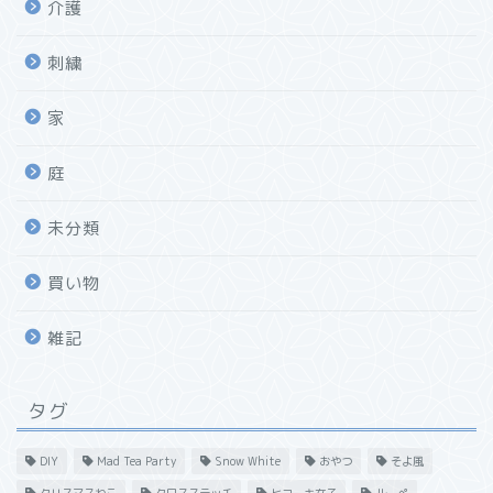
介護
刺繍
家
庭
未分類
買い物
雑記
タグ
DIY
Mad Tea Party
Snow White
おやつ
そよ風