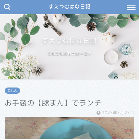
すえつむはな日記
すえつむはな日記
つれづれな日常の一コマ
ごはん
お手製の【豚まん】でランチ
2023年5月27日