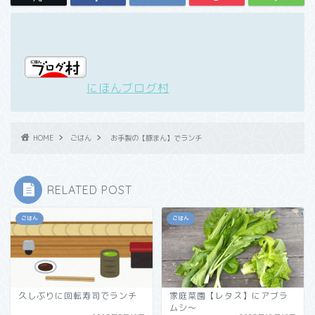
にほんブログ村
HOME
ごはん
お手製の【豚まん】でランチ
RELATED POST
ごはん
ごはん
久しぶりに回転寿司でランチ
家庭菜園【レタス】にアブラ
ムシ～