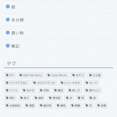
庭
未分類
買い物
雑記
タグ
DIY
Mad Tea Party
Snow White
おやつ
そよ風
クリスマスねこ
クロスステッチ
ヒコーキ女子
ルーペ
ワンコ
丸々子
作物
優待
刺し子
嫁ちゃん
家計
息子
掃除
更年期
本
株
母
水耕栽培
減塩
編み物
義母
腎臓
花
食事