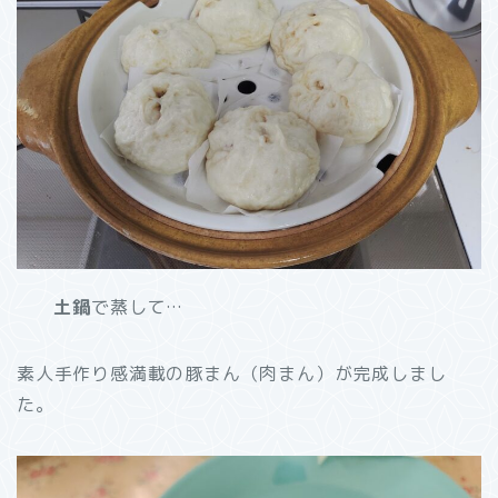
土鍋
で蒸して…
素人手作り感満載の豚まん（肉まん）が完成しまし
た。