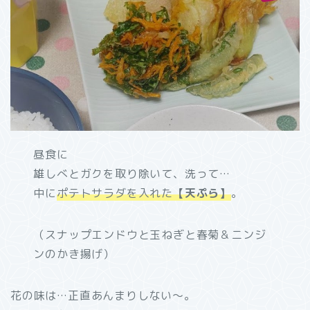
昼食に
雄しべとガクを取り除いて、洗って…
中に
ポテトサラダを入れた
【天ぷら】
。
（スナップエンドウと玉ねぎと春菊＆ニンジ
ンのかき揚げ）
花の味は…正直あんまりしない～。