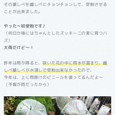
その雄しべを雌しべにチョンチョンして、受粉させる
ことが出来ました。
やった～初受粉です♪
（何日か後にはちゃんとしたズッキーニの実に育つハ
ズ）
大雨だけど～！
昨年は雨が降ると、
咲いた花の中に雨水が溜まり、雌
しべ雄しべが水浸しで受粉出来なかった
ので、
今年は、上に雨除けのビニールを張ってるんだよ～
（予報が雨だったから）