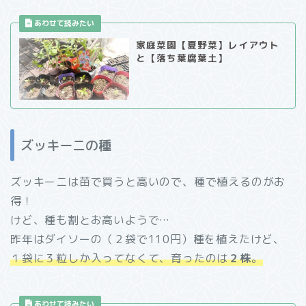
家庭菜園【夏野菜】レイアウト
と【落ち葉腐葉土】
ズッキーニの種
ズッキーニは苗で買うと高いので、種で植えるのがお
得！
けど、種も割とお高いようで…
昨年はダイソーの（２袋で110円）種を植えたけど、
１袋に３粒しか入ってなくて、育ったのは
２株
。