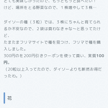
とても美味しかったので、もっともっと食べたい！
けど、場所をとる野菜なので、１株増やして３株…
ダイソーの種（３粒）では、３株にちゃんと育てられ
るか不安なので、２袋は買わなきゃな～と思ってたけ
ど、
たまたまフリマサイトで種を見つけ、フリマで種を購
入しました。
300円のを200円引きクーポンを使って買い、実質
100
円
。
（20粒以上入ってたので、ダイソーよりも断然お得だ
ったわ。）
花