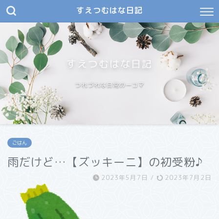
すえつむはな日記
すえつむはな日記
つれづれな日常の一コマ
ごはん
雨だけど…【ズッキーニ】の初受粉♪
2023年5月7日
/
2023年7月2日