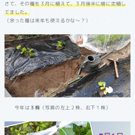
さて、その
種を３月に植えて、３月後半に畑に定植し
てました。
（余った種は来年も使えるかな～？）
今年は
３株
（写真の左上２株、右下１株）