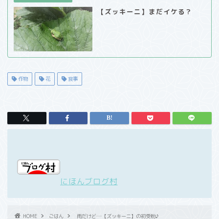
【ズッキーニ】まだイケる？
作物
花
食事
にほんブログ村
HOME
ごはん
雨だけど…【ズッキーニ】の初受粉♪