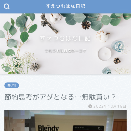
すえつむはな日記
すえつむはな日記
つれづれな日常の一コマ
買い物
節約思考がアダとなる…無駄買い？
2022年10月19日