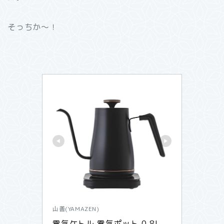
そっちか～！
山善(YAMAZEN)
電気ケトル 電気ポット 0.8L