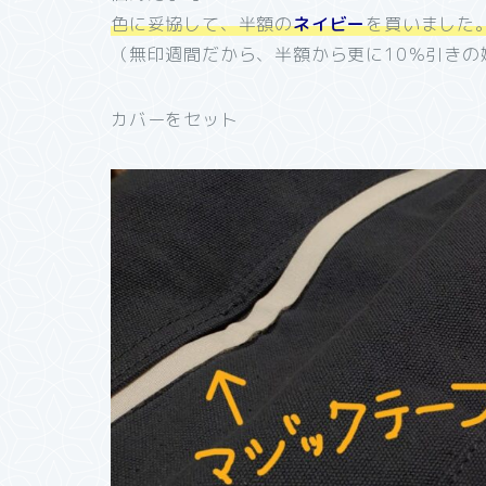
色に妥協して、半額の
ネイビー
を買いました
（無印週間だから、半額から更に10％引きの
カバーをセット