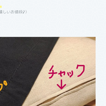
。
嬉しいお値段♪）