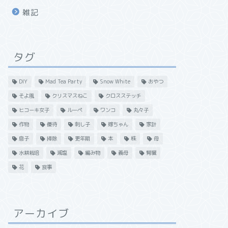
雑記
タグ
DIY
Mad Tea Party
Snow White
おやつ
そよ風
クリスマスねこ
クロスステッチ
ヒコーキ女子
ルーペ
ワンコ
丸々子
作物
優待
刺し子
嫁ちゃん
家計
息子
掃除
更年期
本
株
母
水耕栽培
減塩
編み物
義母
腎臓
花
食事
アーカイブ