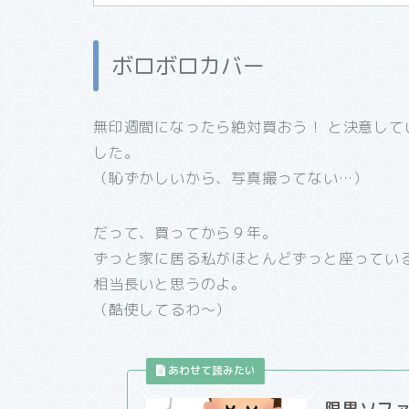
ボロボロカバー
無印週間になったら絶対買おう！ と決意し
した。
（恥ずかしいから、写真撮ってない…）
だって、買ってから９年。
ずっと家に居る私がほとんどずっと座ってい
相当長いと思うのよ。
（酷使してるわ～）
限界ソフ