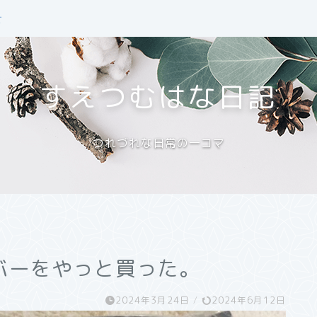
せ
すえつむはな日記
つれづれな日常の一コマ
バーをやっと買った。
2024年3月24日
/
2024年6月12日