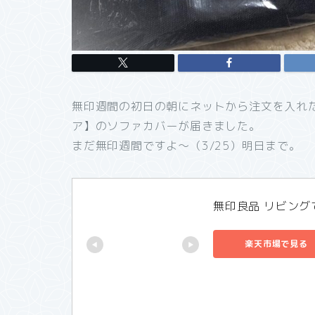
無印週間の初日の朝にネットから注文を入れ
ア】のソファカバーが届きました。
まだ無印週間ですよ～（3/25）明日まで。
無印良品 リビン
楽天市場で見る