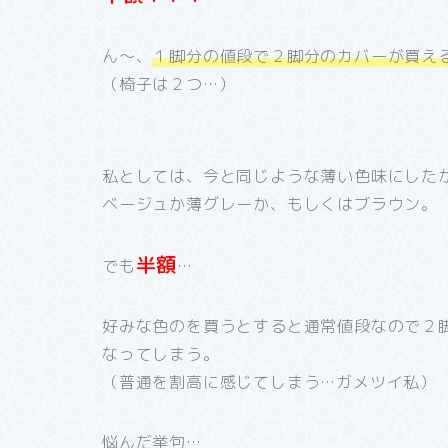
ん～、
１脚分の値段で２脚分のカバーが買え
（椅子は２つ…）
私としては、今と同じような薄い色味にした
ベージュか薄グレーか、もしくはブラウン。
半額
でも
…
好みな色のを買うとすると通常値段なので２
なってしまう。
（普通を割高に感じてしまう…ガメツイ私）
悩んだ挙句…