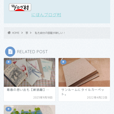
にほんブログ村
HOME
家
私も自分の部屋が欲しい！
RELATED POST
家
家
青春の思い出も【断捨離】…
サンルームにタイルカーペッ
ト。
2025年9月18日
2022年4月22日
家