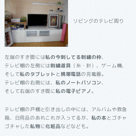
リビングのテレビ周り
左端のすき間には
私の今刺してる刺繍の枠
、
テレビ棚の左側には
刺繍道具
（糸・針）、ゲーム機、
そして
私のタブレット
と
携帯電話
の充電器。
テレビ棚の右側には、
私のノートパソコン
、
そして右端のすき間に
私の電子ピアノ
。
テレビ棚の戸棚と引き出しの中には、アルバムや救急
箱、日用品のあれこれが入ってるが、
私の本
とゴチャ
ゴチャした
私物
に
化粧品
などなども。