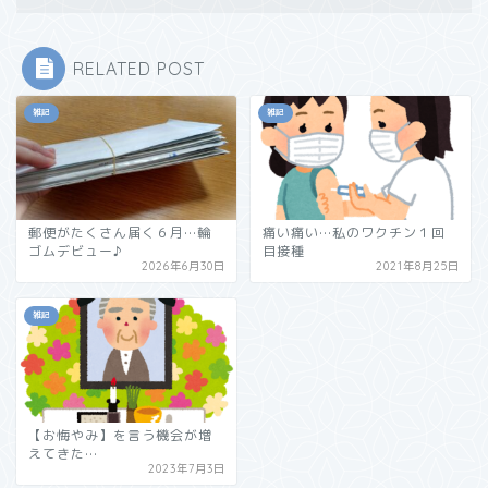
RELATED POST
雑記
雑記
郵便がたくさん届く６月…輪
痛い痛い…私のワクチン１回
ゴムデビュー♪
目接種
2026年6月30日
2021年8月25日
雑記
【お悔やみ】を言う機会が増
えてきた…
2023年7月3日