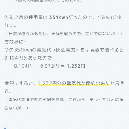
昨年２月の使用量は
351kwh
だったので、45kwh分少
ない。
（日数が違うかもだし、天候も違うので、定かではないが…）
ちなみに…
今の351kwhの電気代（関西電力）を早見表で調べると
8,104円とあったので
8,104円 ー 6,872円 ＝
1,232円
金額にすると、
1,232円分の電気代が節約出来た
と言え
る。
（電気代高騰で節約節約を意識してるから、テレビだけとは限
らないが…）