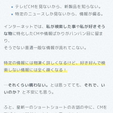
テレビCMを見ないから、新製品を知らない。
特定のニュースしか見ないから、情報が偏る。
インターネットでは、
私が検索した事
や
私が好きそう
な物
に特化したCMや情報ばかりがバンバン目に留ま
り、
そうでない普通一般な情報が流れてこない。
特定の情報には物凄く詳しくなるけど、好き好んで検
索しない情報には全く疎くなる！
…
それくらい構わない。
とは思ってても、
それで、い
いのか？
と不安にも思う。
ふと、星新一のショートショートのお話の中に、CMを