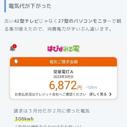
電気代が下がった
古い
42型テレビ
じゃなく
27型のパソコンモニタ
ーで観
る事が増えたので、消費電力がずいぶん違います。
請求は３月分だが２月に使った電気
306kwh
（政府の補助金のおかげでお安い♪）