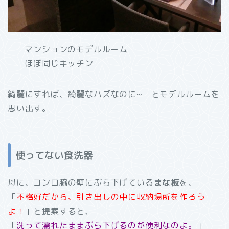
マンションのモデルルーム
ほぼ同じキッチン
綺麗にすれば、綺麗なハズなのに~ とモデルルームを
思い出す。
使ってない食洗器
母に、コンロ脇の壁にぶら下げている
まな板
を、
「
不格好だから、引き出しの中に収納場所を作ろう
よ！
」と提案すると、
「
洗って濡れたままぶら下げるのが便利なのよ。
」