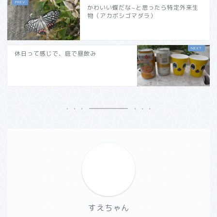
かわいい蝶だな~と思ったら特定外来生
物（アカボシゴマダラ）
休日って感じで、庭で昼飲み
すえちゃん