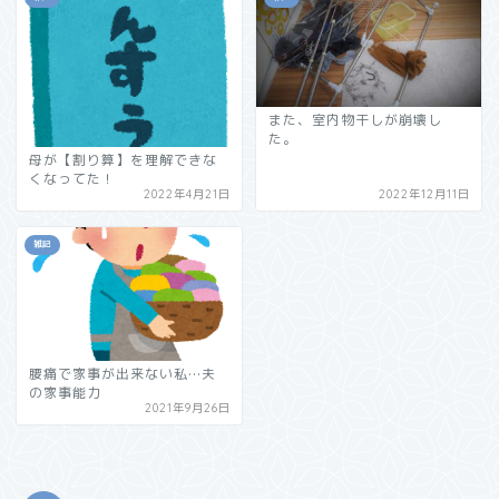
また、室内物干しが崩壊し
た。
母が【割り算】を理解できな
くなってた！
2022年4月21日
2022年12月11日
雑記
腰痛で家事が出来ない私…夫
の家事能力
2021年9月26日