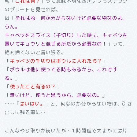
私「
これは何？
」って意味不明な四角いプラスチック
のプレートを見せれば、
母「
それはね…何か分からないけど必要な物なのよ。
うん。
キャベツをスライス（千切り）した時に、キャベツを
置いてキュウリと混ぜる所だから必要なの！
」って、
絶対捨てないと言い張る。
「
キャベツの千切りはボウルに入れたら？
」
「
ボウルは他に使ってる時もあるから、これです
る。
」
「
使ったこと有るの？
」
「
無いけど、使うと思うから、必要なの。
」
……「
はいはい。
」と、何なのか分からない物は、引き
出しに残る事に…
こんなやり取りが続いたが…１時間程で大まかには片