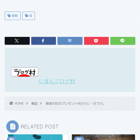
掃除
母
にほんブログ村
HOME
雑記
敬老の日のプレゼント代わりに…片づけ。
RELATED POST
雑記
雑記