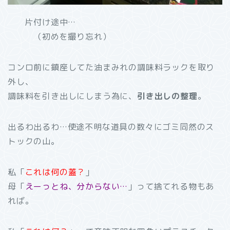
片付け途中…
（初めを撮り忘れ）
コンロ前に鎮座してた油まみれの調味料ラックを取り
外し、
調味料を引き出しにしまう為に、
引き出しの整理
。
出るわ出るわ…使途不明な道具の数々にゴミ同然のス
トックの山。
私「
これは何の蓋？
」
母「
えーっとね、分からない…
」って捨てれる物もあ
れば。