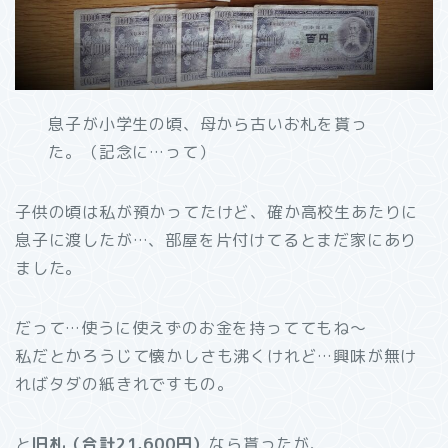
息子が小学生の頃、母から古いお札を貰っ
た。（記念に…って）
子供の頃は私が預かってたけど、確か高校生あたりに
息子に渡したが…、部屋を片付けてるとまだ家にあり
ました。
だって…使うに使えずのお金を持っててもね～
私だとかろうじて懐かしさも沸くけれど…興味が無け
ればタダの紙きれですもの。
と
旧札（合計21,600円）
なら貰ったが、