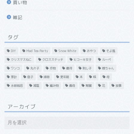
買い物
雑記
タグ
DIY
Mad Tea Party
Snow White
おやつ
そよ風
クリスマスねこ
クロスステッチ
ヒコーキ女子
ルーペ
ワンコ
丸々子
作物
優待
刺し子
嫁ちゃん
家計
息子
掃除
更年期
本
株
母
水耕栽培
減塩
編み物
義母
腎臓
花
食事
アーカイブ