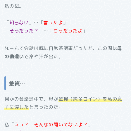
私の母。
「
知らない
」…「
言ったよ
」
「
そうだった？
」…「
こうだったよ
」
なーんて会話は既に日常茶飯事だったが、この間は
母
の勘違い
で冷や汗が出た。
金貨…
何かの会話途中で、母が
金貨
（純金コイン）を私の息
子に渡した
と言ったのだ。
私「
えっ？ そんなの聞いてないよ？
」