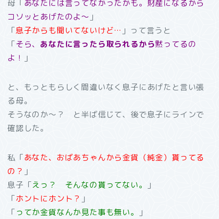
母「
あなたには言ってなかったかも。財産になるから
コソッとあげたのよ～
」
「
息子からも聞いてないけど…
」って言うと
「
そら、
あなたに言ったら取られるから
黙ってるの
よ！
」
と、もっともらしく間違いなく息子にあげたと言い張
る母。
そうなのか～？ と半ば信じて、後で息子にラインで
確認した。
私「
あなた、おばあちゃんから金貨（純金）貰ってる
の？
」
息子「
えっ？ そんなの貰ってない。
」
「
ホントにホント？
」
「
ってか金貨なんか見た事も無い。
」