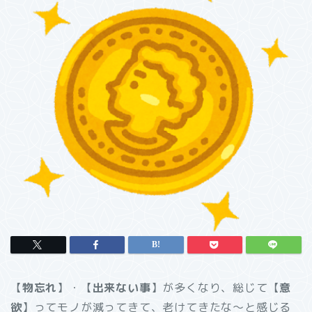
【
物忘れ
】・【
出来ない事
】が多くなり、総じて【
意
欲
】ってモノが減ってきて、老けてきたな～と感じる