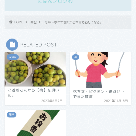
にほんブログ村
HOME
雑記
母が…ボケてきたかと本気で心配になる。
RELATED POST
ごはん
庭
ご近所さんから【梅】を頂い
落ち葉・ピクミン・縄跳び…
た。
でまた腰痛
2023年6月7日
2021年11月18日
雑記