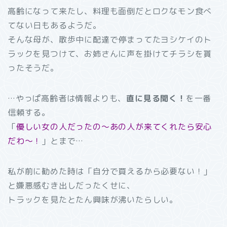
高齢になって来たし、料理も面倒だとロクなモン食べ
てない日もあるようだ。
そんな母が、散歩中に配達で停まってたヨシケイのト
ラックを見つけて、お姉さんに声を掛けてチラシを貰
ったそうだ。
…やっぱ高齢者は情報よりも、
直に見る聞く！
を一番
信頼する。
「
優しい女の人だったの～あの人が来てくれたら安心
だわ～！
」とまで…
私が前に勧めた時は「自分で買えるから必要ない！」
と嫌悪感むき出しだったくせに、
トラックを見たとたん興味が沸いたらしい。