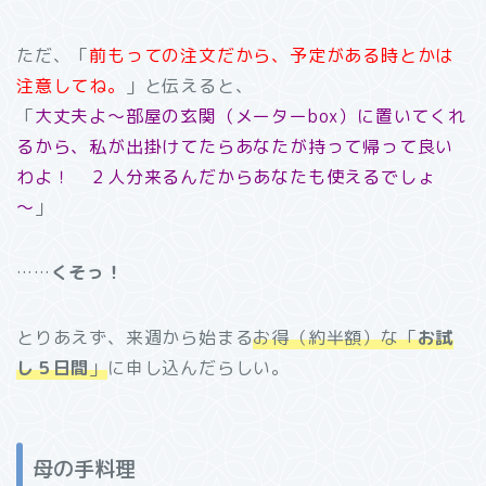
ただ、「
前もっての注文だから、予定がある時とかは
注意してね。
」と伝えると、
「
大丈夫よ～部屋の玄関（メーターbox）に置いてくれ
るから、私が出掛けてたらあなたが持って帰って良い
わよ！ ２人分来るんだからあなたも使えるでしょ
～
」
……
くそっ！
とりあえず、来週から始まる
お得（約半額）な「
お試
し５日間
」
に申し込んだらしい。
母の手料理