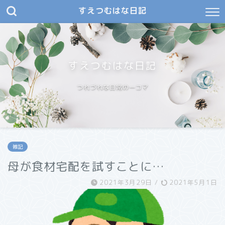
すえつむはな日記
すえつむはな日記
つれづれな日常の一コマ
雑記
母が食材宅配を試すことに…
2021年3月29日
/
2021年5月1日