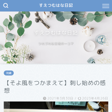
すえつむはな日記
すえつむはな日記
つれづれな日常の一コマ
刺繍
【そよ風をつかまえて】刺し始めの感
想
2021年3月30日
/
2023年4月26日