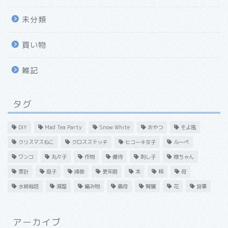
未分類
買い物
雑記
タグ
DIY
Mad Tea Party
Snow White
おやつ
そよ風
クリスマスねこ
クロスステッチ
ヒコーキ女子
ルーペ
ワンコ
丸々子
作物
優待
刺し子
嫁ちゃん
家計
息子
掃除
更年期
本
株
母
水耕栽培
減塩
編み物
義母
腎臓
花
食事
アーカイブ