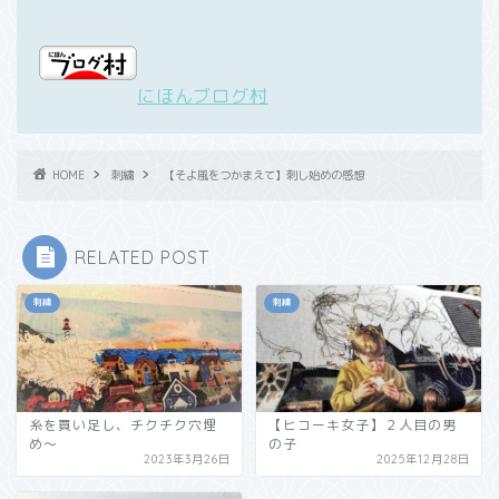
にほんブログ村
HOME
刺繍
【そよ風をつかまえて】刺し始めの感想
RELATED POST
刺繍
刺繍
糸を買い足し、チクチク穴埋
【ヒコーキ女子】２人目の男
め～
の子
2023年3月26日
2025年12月28日