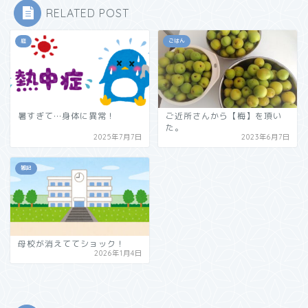
RELATED POST
庭
ごはん
暑すぎて…身体に異常！
ご近所さんから【梅】を頂い
た。
2025年7月7日
2023年6月7日
雑記
母校が消えててショック！
2026年1月4日