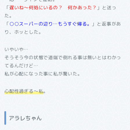
「
遅いね～何処にいるの？ 何かあった？
」と送っ
た。
「
○○スーパーの辺り…もうすぐ帰る。
」と返事があ
り、ホッとした。
いやいや…
そうそう今の状態で道端で倒れる事は無いとはわかっ
てるんだけど…
私が心配になった事に私が驚いた。
心配性過ぎる～私
。
アラレちゃん