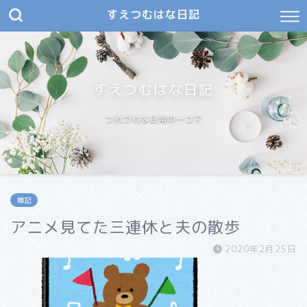
すえつむはな日記
すえつむはな日記
つれづれな日常の一コマ
雑記
アニメ見てた三連休と夫の散歩
2020年2月25日