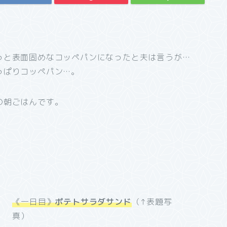
っと表面固めなコッペパンになったと夫は言うが…
っぱりコッペパン…。
の朝ごはんです。
《一日目》
ポテトサラダサンド
（↑表題写
真）