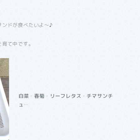
サンドが食べたいよ～♪
を育て中です。
白菜
・
春菊
・
リーフレタス
・
チマサンチ
ュ
…