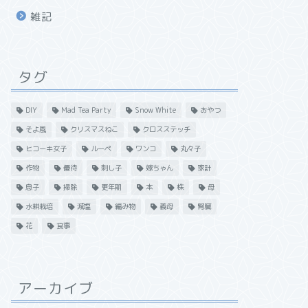
雑記
タグ
DIY
Mad Tea Party
Snow White
おやつ
そよ風
クリスマスねこ
クロスステッチ
ヒコーキ女子
ルーペ
ワンコ
丸々子
作物
優待
刺し子
嫁ちゃん
家計
息子
掃除
更年期
本
株
母
水耕栽培
減塩
編み物
義母
腎臓
花
食事
アーカイブ