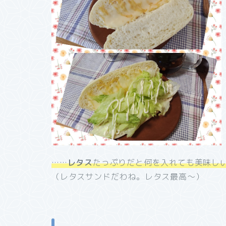
……
レタス
たっぷりだと何を入れても美味しい
（レタスサンドだわね。レタス最高～）