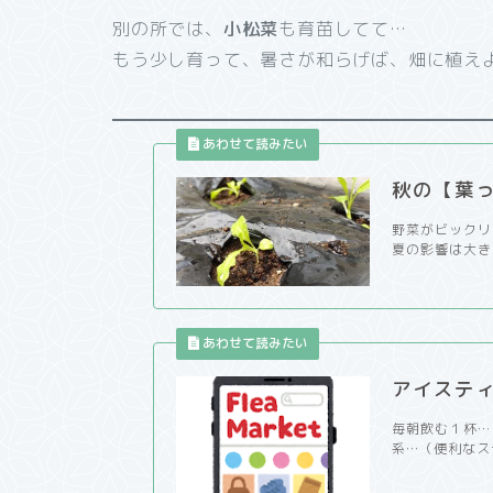
別の所では、
小松菜
も育苗してて…
もう少し育って、暑さが和らげば、畑に植え
秋の【葉
野菜がビックリ
夏の影響は大き
アイステ
毎朝飲む１杯…
系…（便利なス