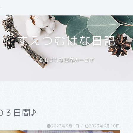
せ
すえつむはな日記
つれづれな日常の一コマ
の３日間♪
2023年9月1日
/
2023年9月10日