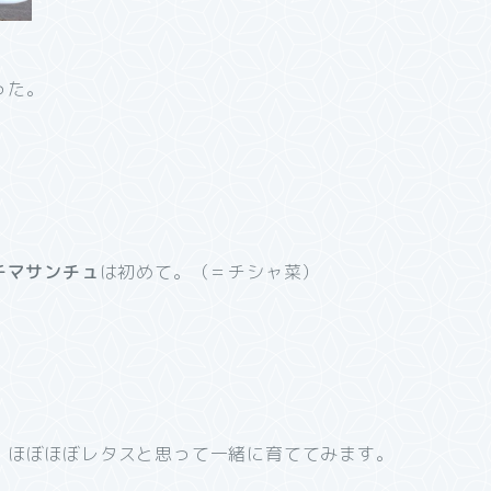
った。
チマサンチュ
は初めて。（＝チシャ菜）
、ほぼほぼレタスと思って一緒に育ててみます。