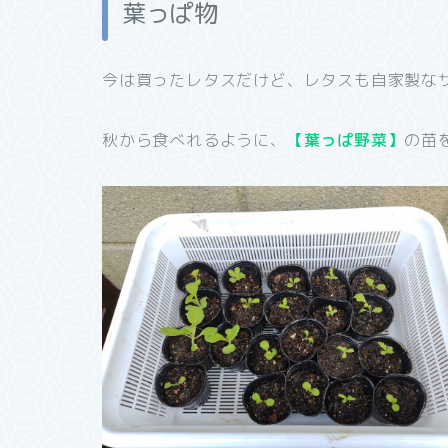
葉っぱ物
今は買ったレタスだけど、レタスも自家製な
秋から食べれるように、
【葉っぱ野菜】
の苗