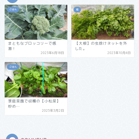
ごはん
庭
まともなブロッコリーで感
【大根】の虫除けネットを外
激！
した。
2023年6月18日
2023年10月4日
ごはん
家庭菜園で収穫の【小松菜】
炒め…
2025年3月2日