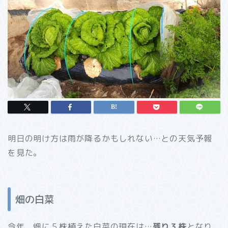
明日の明け方は雨が降るかもしれない…との天気予報
を見た。
畑の白菜
今年、畑に５株植えた白菜の現在は…
残り３株
となり