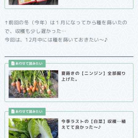
↑前回の冬（今年）は１月になってから種を蒔いたの
で、収穫も少し遅かった…
今回は、12月中には種を蒔いておきたい～♪
夏蒔きの【ニンジン】全部掘り
上げた。
今季ラストの【白菜】収穫…植
えてて良かった～♪