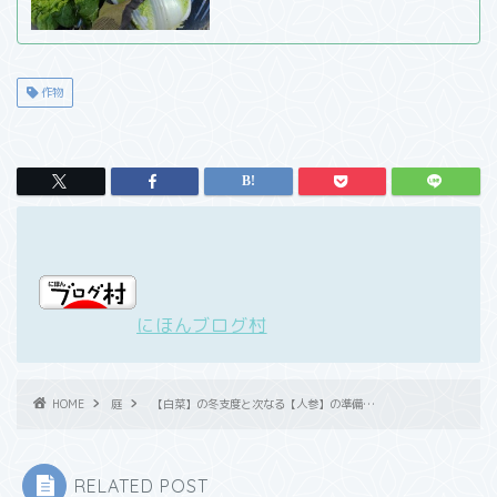
作物
にほんブログ村
HOME
庭
【白菜】の冬支度と次なる【人参】の準備…
RELATED POST