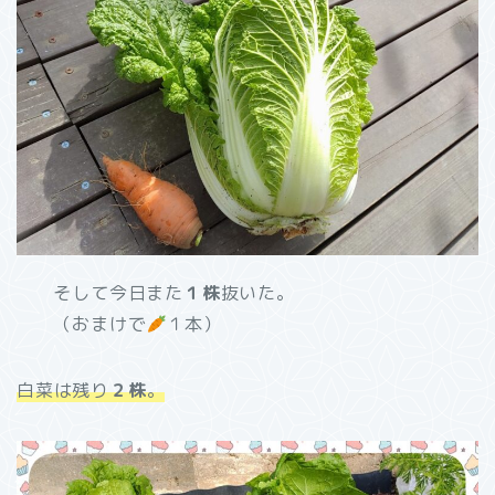
そして今日また
１株
抜いた。
（おまけで
１本）
白菜は残り
２株
。