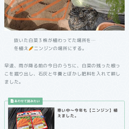
抜いた白菜３株が植わってた場所を…
冬植え
ニンジンの場所にする。
早速、雨が降る前の今日のうちに、白菜の残った根っ
こを掘り出し、石灰と牛糞とぼかし肥料を入れて耕し
ました。
寒い中～今年も【ニンジン】植
えました。