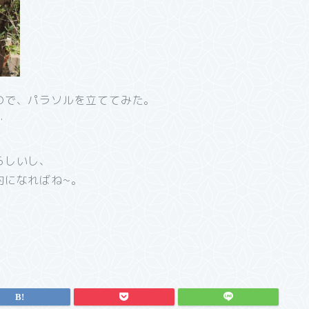
ので、パラソルを立ててみた。
…
らしいし、
約になればね~。