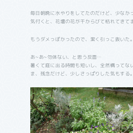
毎日朝晩に水やりをしてたのだけど、少なか
気付くと、花壇の花が干からびて枯れてきて
もうダメっぽかったので、潔く引っこ抜いた
あ~あ~勿体ない、と思う反面…
暑くて庭に出る時間も短いし、全然構ってな
ま、残念だけど、少しさっぱりした気もする