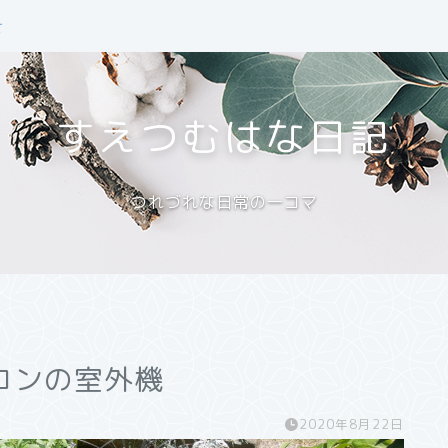
せ
すえつむはな日記
つれづれな日常の一コマ
コンの室外機
2020年8月22日