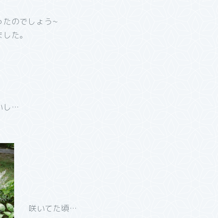
ったのでしょう~
ました。
。
いし…
。
咲いてた頃…