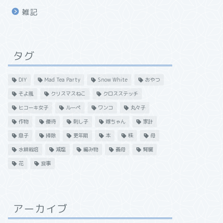
雑記
タグ
DIY
Mad Tea Party
Snow White
おやつ
そよ風
クリスマスねこ
クロスステッチ
ヒコーキ女子
ルーペ
ワンコ
丸々子
作物
優待
刺し子
嫁ちゃん
家計
息子
掃除
更年期
本
株
母
水耕栽培
減塩
編み物
義母
腎臓
花
食事
アーカイブ