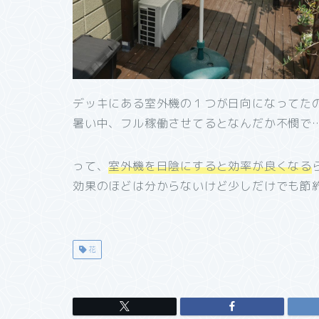
デッキにある室外機の１つが日向になってた
暑い中、フル稼働させてるとなんだか不憫で
って、
室外機を日陰にすると効率が良くなる
効果のほどは分からないけど少しだけでも節
花