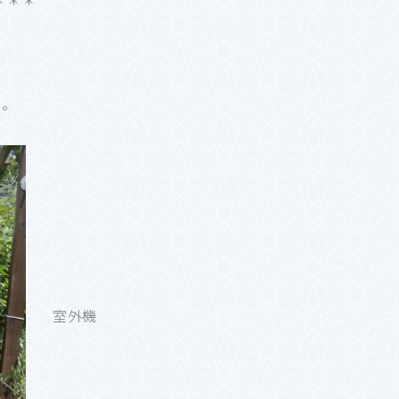
＊＊＊
る。
室外機