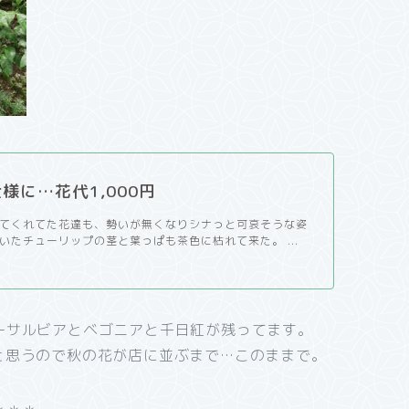
様に…花代1,000円
てくれてた花達も、勢いが無くなりシナっと可哀そうな姿
いたチューリップの茎と葉っぱも茶色に枯れて来た。 ...
ーサルビアとベゴニアと千日紅が残ってます。
と思うので秋の花が店に並ぶまで…このままで。