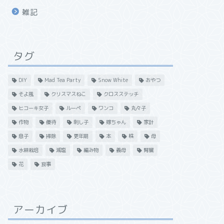
雑記
タグ
DIY
Mad Tea Party
Snow White
おやつ
そよ風
クリスマスねこ
クロスステッチ
ヒコーキ女子
ルーペ
ワンコ
丸々子
作物
優待
刺し子
嫁ちゃん
家計
息子
掃除
更年期
本
株
母
水耕栽培
減塩
編み物
義母
腎臓
花
食事
アーカイブ