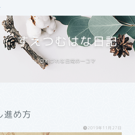
せ
すえつむはな日記
つれづれな日常の一コマ
し進め方
2019年11月27日