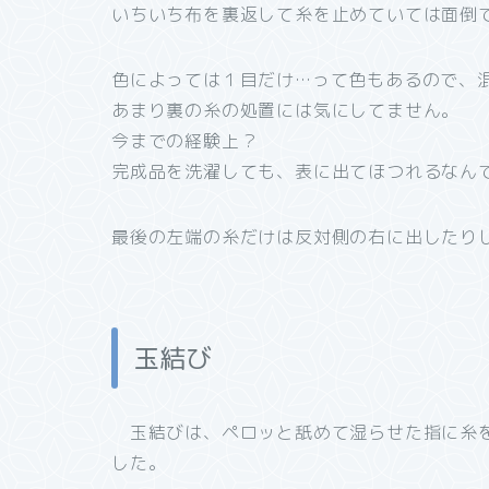
いちいち布を裏返して糸を止めていては面倒
色によっては１目だけ…って色もあるので、
あまり裏の糸の処置には気にしてません。
今までの経験上？
完成品を洗濯しても、表に出てほつれるなん
最後の左端の糸だけは反対側の右に出したり
玉結び
玉結びは、ペロッと舐めて湿らせた指に糸を
した。