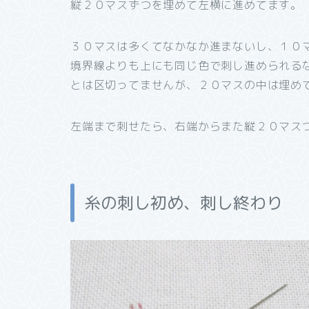
縦２０マスずつを埋めて左横に進めてます。
３０マスは多くてなかなか進まないし、１０
境界線よりも上にも同じ色で刺し進められる
とは区切ってませんが、２０マスの中は埋め
左端まで刺せたら、右端からまた縦２０マス
糸の刺し初め、刺し終わり