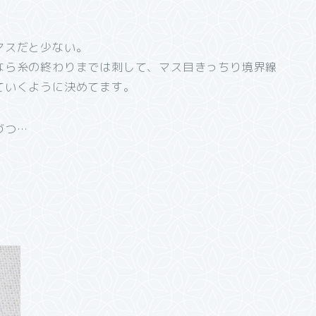
マスだと少ない。
なら糸の終わりまでは刺して、マス目きっちり境界線
ていくように決めてます。
づつ…