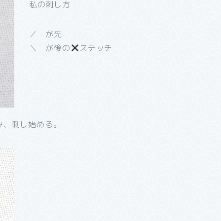
私の刺し方
／ が先
＼ が後の
ステッチ
み、刺し始める。