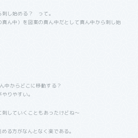
ら刺し始める？ って。
の真ん中）を図案の真ん中だとして真ん中から刺し始
真ん中からどこに移動する？
がやりやすい。
に刺していくこともあったけどね～
進める方がなんとなく楽である。