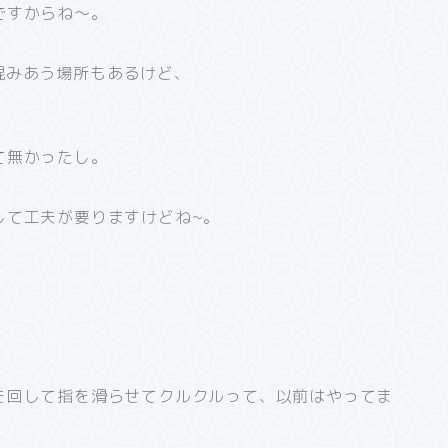
ですからね～。
混みあう場所もあるけど、
て無かったし。
して工夫が要りますけどね~。
回して指を滑らせてクルクルって、以前はやってま