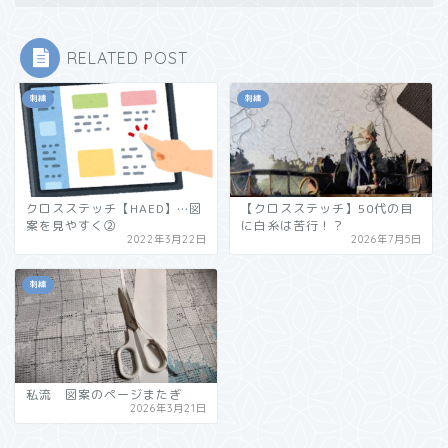
RELATED POST
刺繍
刺繍
クロスステッチ【HAED】…図
【クロスステッチ】50代の目
案を見やすく②
に白糸は苦行！？
2022年3月22日
2026年7月5日
刺繍
私流 図案のページまたぎ
2026年3月21日