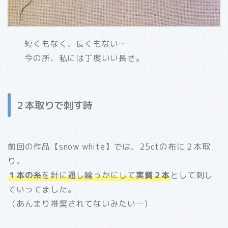
短くもなく、長くもない…
今の所、私には丁度いい長さ。
２本取りで刺す時
前回の作品【snow white】では、25ctの布に２本取
り。
１本の糸
を針に通し輪っかにして
実質２本
として刺し
ていってました。
（あんまり推奨されてないみたい…）