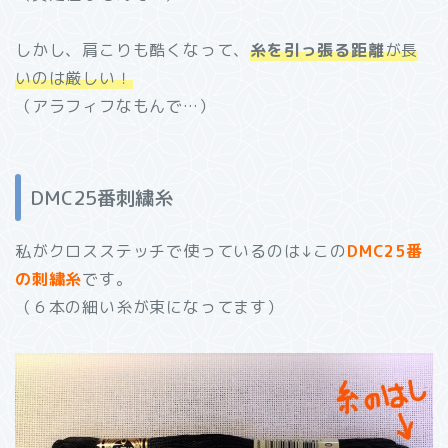
しかし、肩こりも酷くなって、
糸を引っ張る距離
が長
いのは厳しい！
（アラフィフなもんで…）
DMC25番刺繍糸
私がクロスステッチで使っているのは↓この
DMC25番
の刺繍糸
です。
（６本の細い糸が束になってます）