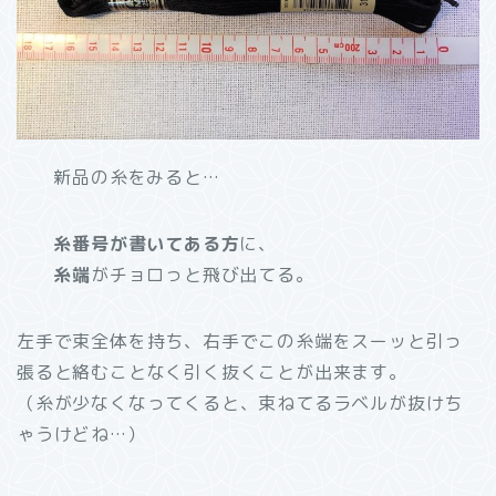
新品の糸をみると…
糸番号が書いてある方
に、
糸端
がチョロっと飛び出てる。
左手で束全体を持ち、右手でこの糸端をスーッと引っ
張ると絡むことなく引く抜くことが出来ます。
（糸が少なくなってくると、束ねてるラベルが抜けち
ゃうけどね…）