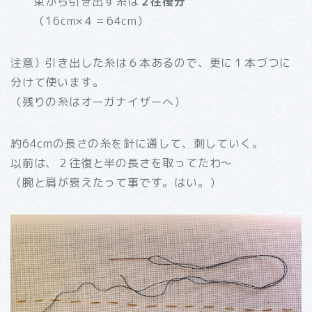
束から引き出す糸は
２往復分
（16cm×４＝64cm）
注意）引き出した糸は６本あるので、更に１本づつに
分けて使います。
（残りの糸はオーガナイザーへ）
約64cmの長さの糸を針に通して、刺していく。
以前は、２往復と半の長さを取ってたわ～
（腕と肩が衰えたって事です。はい。）