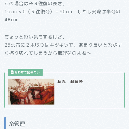
この場合は糸
３往復
の長さ。
16cm × 6（３往復分）＝96cm しかし実際は半分の
48cm
ちょっと短い気もするけど、
25ct布に２本取りはキツキツで、あまり長いと糸が早
く擦り切れてしまうから無理なのよね～
私流 刺繍糸
糸管理