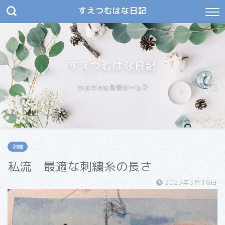
すえつむはな日記
すえつむはな日記
つれづれな日常の一コマ
刺繍
私流 最適な刺繍糸の長さ
2023年3月18日