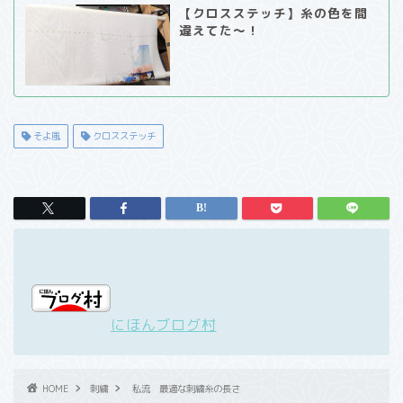
【クロスステッチ】糸の色を間
違えてた～！
そよ風
クロスステッチ
にほんブログ村
HOME
刺繍
私流 最適な刺繍糸の長さ