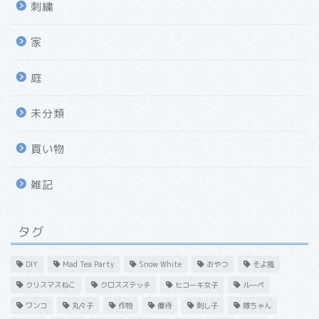
刺繍
家
庭
未分類
買い物
雑記
タグ
DIY
Mad Tea Party
Snow White
おやつ
そよ風
クリスマスねこ
クロスステッチ
ヒコーキ女子
ルーペ
ワンコ
丸々子
作物
優待
刺し子
嫁ちゃん