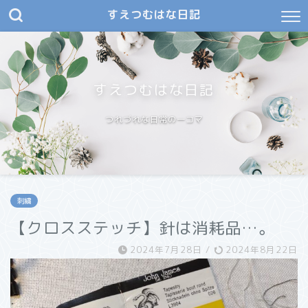
すえつむはな日記
すえつむはな日記
つれづれな日常の一コマ
刺繍
【クロスステッチ】針は消耗品…。
2024年7月28日
/
2024年8月22日