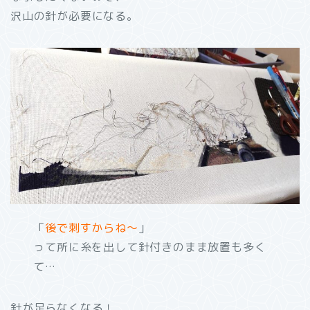
沢山の針が必要になる。
「
後で刺すからね～
」
って所に糸を出して針付きのまま放置も多く
て…
針が足らなくなる！