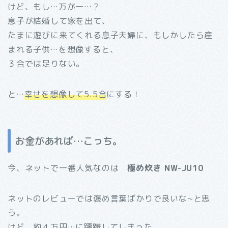
けど、もし…万が一…？
息子が結婚して家を出て、
たまに遊びに来てくれる息子夫婦に、もしかしたら産
まれる子供…を想像すると、
３合では足りない。
と…
幸せを想像して5.5合
にする！
お金があれば…こっち。
今、ネットで一番人気なのは
極め炊き NW-JU10
ネットのレビューでは褒め言葉ばかりで良いな~と思
う。
けど、約４万円…に躊躇してしまった。