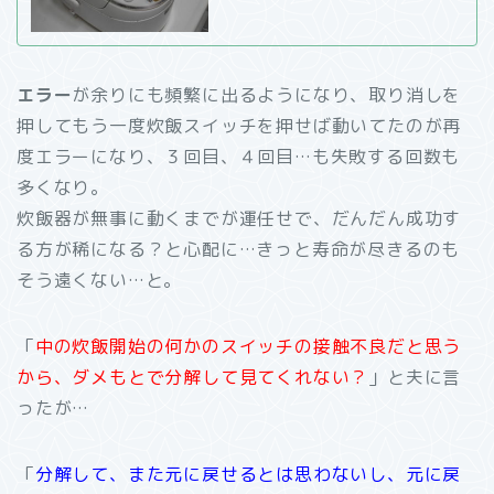
エラー
が余りにも頻繁に出るようになり、取り消しを
押してもう一度炊飯スイッチを押せば動いてたのが再
度エラーになり、３回目、４回目…も失敗する回数も
多くなり。
炊飯器が無事に動くまでが運任せで、だんだん成功す
る方が稀になる？と心配に…きっと寿命が尽きるのも
そう遠くない…と。
「
中の炊飯開始の何かのスイッチの接触不良だと思う
から、ダメもとで分解して見てくれない？
」と夫に言
ったが…
「
分解して、また元に戻せるとは思わないし、元に戻