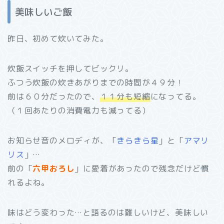
美味しいご飯
昨日、初めて炊いてみた。
炊飯スイッチを押してビックリ。
ふつう炊飯の炊きあがりまでの時間が４９分！
前は６０分だったので、
１１分も短縮
になってる。
（１回あたりの消費電力も減ってる）
お知らせ音のメロディが、「
きらきら星
」と「
アマリ
リス
」…
前の「
六甲おろし
」に愛着があったので残念だけど慣
れるよね。
味はどう変わった…と語るのは難しいけど、美味しい