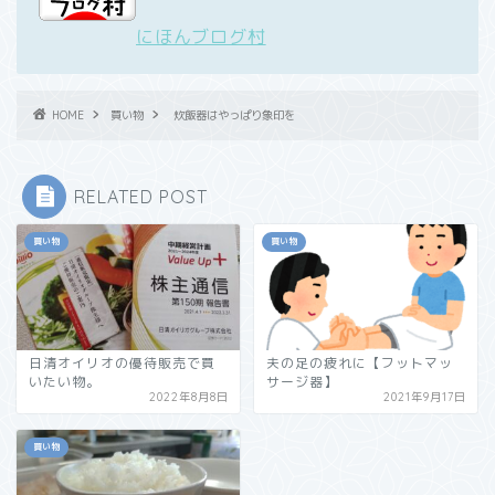
にほんブログ村
HOME
買い物
炊飯器はやっぱり象印を
RELATED POST
買い物
買い物
日清オイリオの優待販売で買
夫の足の疲れに【フットマッ
いたい物。
サージ器】
2022年8月8日
2021年9月17日
買い物