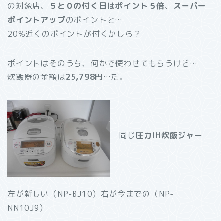
の対象店、
５と０の付く日はポイント５倍
、
スーパー
ポイントアップ
のポイントと…
20%近くのポイントが付くかしら？
ポイントはそのうち、何かで使わせてもらうけど…
炊飯器の金額は
25,798円
…だ。
同じ
圧力IH炊飯ジャー
左が新しい（NP-BJ10）右が今までの（NP-
NN10J9）