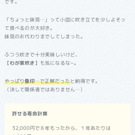
です。
「ちょっと味見…」って小皿に炊き立てを少しよそっ
て食べるのが大好き。
味見のお代わりまでしてしまった。
ふつう炊きで十分美味しいけど、
【
わが家炊き
】も気になるな~。
やっぱり
象印
…で正解だった
と納得です。
（決して関係者ではありません…）
許せる寿命計算
32,000円で８年もったから、１年あたりは