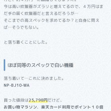
今は高い炊飯器がズラリと増えてるので、４万円はま
だ手の届く炊飯器だと言えるだろうが…
そこまでの高スペックを求めてるか？と自身に問え
ば…そうでもない。
と落ち着くことにした。
ほぼ同等のスペックで白い機種
落ち着いて…これに決めました。
NP-BJ10-WA
買った値段は
25,798円
だけど、
お買い物マラソン
、
楽天カード利用でポイント１０倍