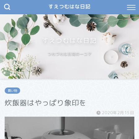
すえつむはな日記
すえつむはな日記
つれづれな日常の一コマ
買い物
炊飯器はやっぱり象印を
2020年2月15日