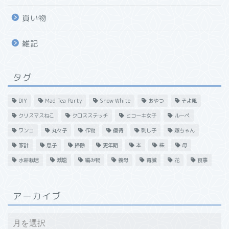
買い物
雑記
タグ
DIY
Mad Tea Party
Snow White
おやつ
そよ風
クリスマスねこ
クロスステッチ
ヒコーキ女子
ルーペ
ワンコ
丸々子
作物
優待
刺し子
嫁ちゃん
家計
息子
掃除
更年期
本
株
母
水耕栽培
減塩
編み物
義母
腎臓
花
食事
アーカイブ