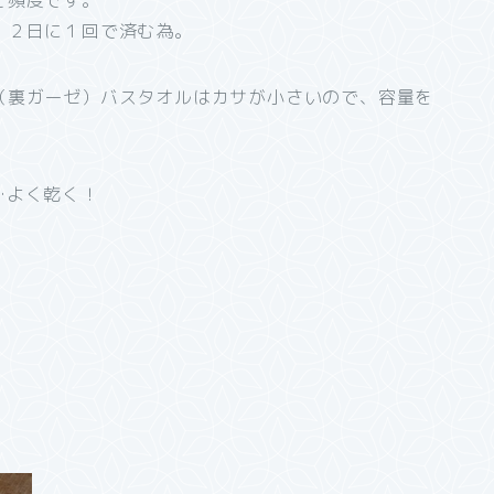
て頻度です。
、２日に１回で済む為。
（裏ガーゼ）バスタオルはカサが小さいので、容量を
…よく乾く！
。