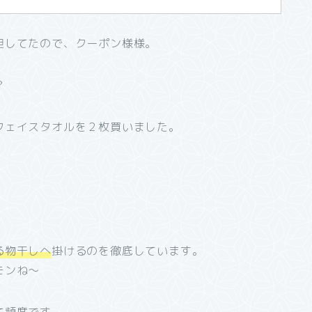
胆してたので、クーポン様様。
？
フェイスタオルを２枚買いました。
る物干しへ
掛けるのを徹底しています。
モンね～