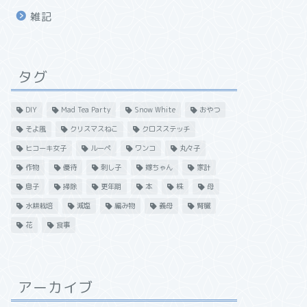
雑記
タグ
DIY
Mad Tea Party
Snow White
おやつ
そよ風
クリスマスねこ
クロスステッチ
ヒコーキ女子
ルーペ
ワンコ
丸々子
作物
優待
刺し子
嫁ちゃん
家計
息子
掃除
更年期
本
株
母
水耕栽培
減塩
編み物
義母
腎臓
花
食事
アーカイブ