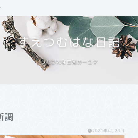
せ
すえつむはな日記
つれづれな日常の一コマ
新調
2021年4月20日