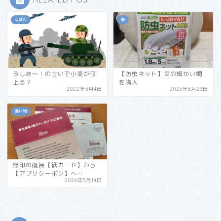
ごはん
庭
ろしあ～！のせいで小麦が値
【防虫ネット】目の細かい網
上る？
を購入
2022年3月4日
2025年8月23日
買い物
無印の優待【紙カード】から
【アプリクーポン】へ…
2026年5月14日