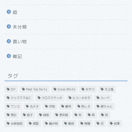
庭
未分類
買い物
雑記
タグ
DIY
Mad Tea Party
Snow White
おやつ
そよ風
クリスマスねこ
クロスステッチ
ヒコーキ女子
ルーペ
ワンコ
丸々子
作物
優待
刺し子
嫁ちゃん
家計
息子
掃除
更年期
本
株
母
水耕栽培
減塩
編み物
義母
腎臓
花
食事