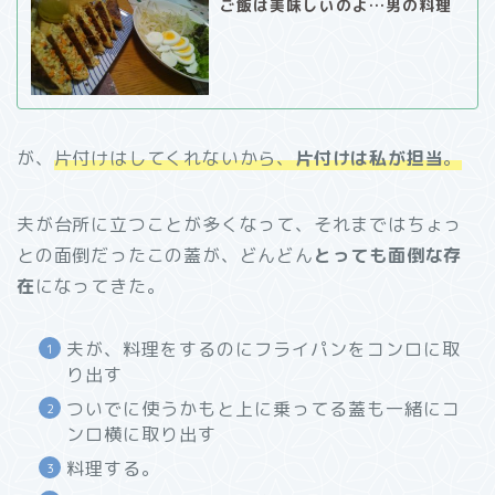
ご飯は美味しいのよ…男の料理
が、
片付けはし
てくれない
から、
片付けは私が担当
。
夫が台所に立つことが多くなって、それまではちょっ
との面倒だったこの蓋が、どんどん
とっても面倒な存
在
になってきた。
夫が、料理をするのにフライパンをコンロに取
り出す
ついでに使うかもと上に乗ってる蓋も一緒にコ
ンロ横に取り出す
料理する。