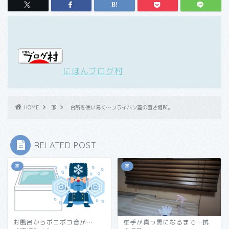
にほんブログ村
HOME
家
台所を使い易く…フライパン蓋の置き場所。
RELATED POST
家
家
お風呂からボコボコ音が…
軍手が真っ黒になるまで…拭