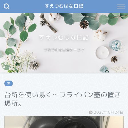
すえつむはな日記
すえつむはな日記
つれづれな日常の一コマ
家
台所を使い易く…フライパン蓋の置き
場所。
2022年9月24日