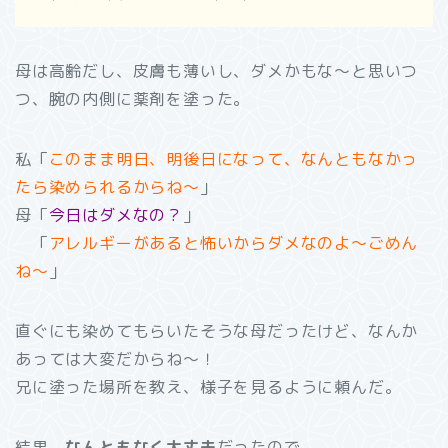
母は高齢だし、皮膚も薄いし、ダメかもな～と思いつ
つ、腕の内側に薬剤を塗った。
私「
このまま明日、明後日になって、なんともなかっ
たら染められるからね～
」
母「
今日はダメなの？
」
「
アレルギーがあると怖いからダメなのよ～ごめん
ね～
」
直ぐにも染めてもらいたそうな母だったけど、なんか
あっては大変だからね～！
兄に塗った場所を教え、様子を見るように頼んだ。
結果、
なんともなく大丈夫
だったので、