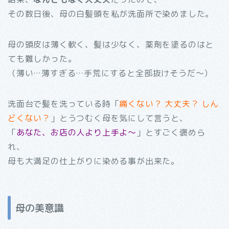
その数日後、母の白髪頭を私が洗面所で染めました。
母の頭皮は薄く軟く、髪は少なく、薬剤を塗るのはと
ても難しかった。
（薄い…薄すぎる…手荒にすると全部抜けそうだ～）
洗面台で髪を洗っている時「
痛くない？ 大丈夫？ しん
どくない？
」とうつむく母を気にして言うと、
「
あなた、お店の人より上手よ～
」とすごく褒めら
れ、
母も大満足の仕上がりに染める事が出来た。
母の美意識