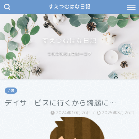
すえつむはな日記
すえつむはな日記
つれづれな日常の一コマ
介護
デイサービスに行くから綺麗に…
2024年10月26日
/
2025年8月26日