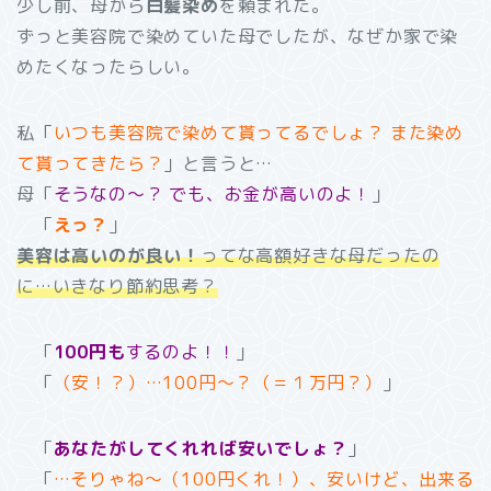
少し前、母から
白髪染め
を頼まれた。
ずっと美容院で染めていた母でしたが、なぜか家で染
めたくなったらしい。
私「
いつも美容院で染めて貰ってるでしょ？ また染め
て貰ってきたら？
」と言うと…
母「
そうなの～？ でも、お金が高いのよ！
」
「
えっ？
」
美容は高いのが良い！
ってな高額好きな母だったの
に…いきなり節約思考？
「
100円
も
するのよ！！
」
「
（安！？）…100円～？（＝１万円？）
」
「
あなたがしてくれれば安いでしょ？
」
「
…そりゃね～（100円くれ！）、安いけど、出来る