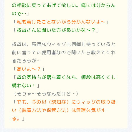
の相談に乗ってあげて欲しい。俺には分からん
ので…
」
「
私も着けたことないから分かんないよ～
」
「
叔母さんに聞いた方が良いかな～？
」
叔母は、高価なウィッグも何個も持っていると
前に言ってた愛用者なので聞いたら教えてくれ
るだろうが…
「
高いよ～？
」
「
母の気持ちが落ち着くなら、値段は高くても
構わない！
」
（そりゃ～そうなんだけど…）
「
でも、今の母（認知症）にウィッグの取り扱
い（装着方法や保管方法）は無理な気がす
る。
」