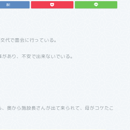
が交代で面会に行っている。
、
事があり、不安で出来ないでいる。
ら、奥から施設長さんが出て来られて、母がコケたこ