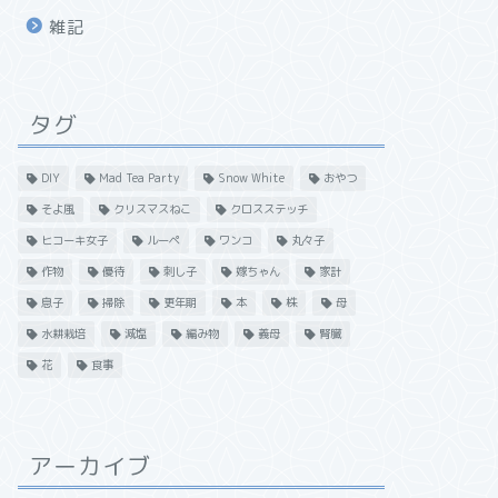
雑記
タグ
DIY
Mad Tea Party
Snow White
おやつ
そよ風
クリスマスねこ
クロスステッチ
ヒコーキ女子
ルーペ
ワンコ
丸々子
作物
優待
刺し子
嫁ちゃん
家計
息子
掃除
更年期
本
株
母
水耕栽培
減塩
編み物
義母
腎臓
花
食事
アーカイブ