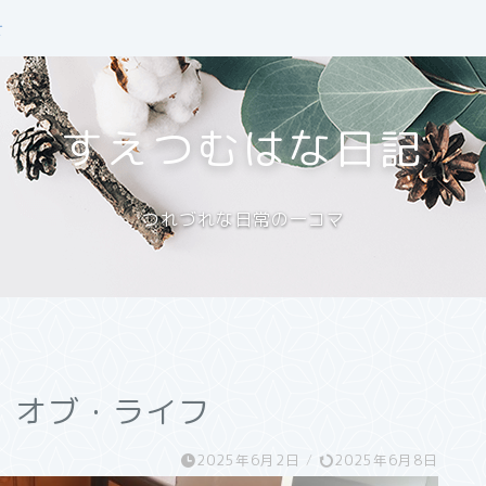
せ
すえつむはな日記
つれづれな日常の一コマ
・オブ・ライフ
2025年6月2日
/
2025年6月8日