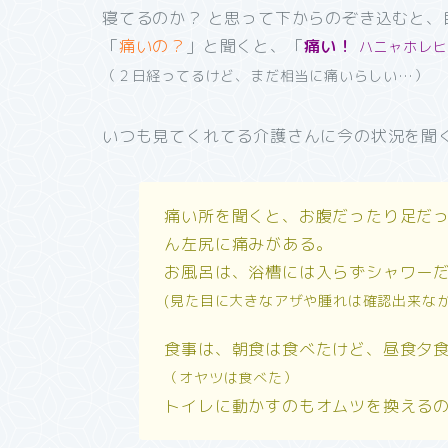
寝てるのか？ と思って下からのぞき込むと
「
痛いの？
」と聞くと、「
痛い！
ハニャホレ
（２日経ってるけど、まだ相当に痛いらしい…）
いつも見てくれてる介護さんに今の状況を聞
痛い所を聞くと、お腹だったり足だ
ん左尻に痛みがある。
お風呂は、浴槽には入らずシャワー
(
見た目に大きなアザや腫れは確認出来なか
食事は、朝食は食べたけど、昼食夕
（オヤツは食べた）
トイレに動かすのもオムツを換える