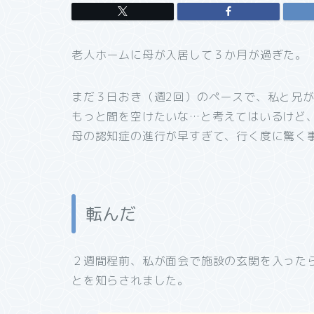
老人ホームに母が入居して３か月が過ぎた。
まだ３日おき（週2回）のペースで、私と兄
もっと間を空けたいな…と考えてはいるけど
母の認知症の進行が早すぎて、行く度に驚く
転んだ
２週間程前、私が面会で施設の玄関を入った
とを知らされました。