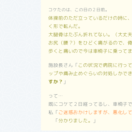
コケたのは、この日の２日前。
体操前のただ立っているだけの時に
く形で転んだ。
大腿骨はたぶん折れてない。（大丈
お尻（腰？）をひどく痛がるので、
歩くと痛いので今は車椅子に乗って
施設長さん「
この状況で病院に行っ
ップや痛み止めぐらいの対処しかで
すか？
」
って…
既にコケて２日経ってるし、車椅子
私「
ご迷惑おかけしますが、悪化し
「
分かりました。
」