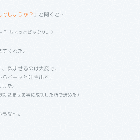
んでしょうか？
」と聞くと…
～？ ちょっとビックリ。）
来てくれた。
に、飲ませるのは大変で、
からベーッと吐き出す。
労した。
飲み込ませる事に成功した所で諦めた）
かもな～。