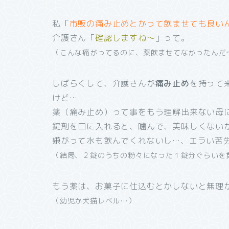
私「
市販の痛み止めとかって飲ませても良い
介護さん「
確認しますね～
」って。
（こんな痛がってるのに、薬飲ませてなかったんだ
しばらくして、介護さんが
痛み止め
を持って
けど…
薬（痛み止め）って事をもう理解出来ない母
錠剤を口に入れると、噛んで、美味しくない
嫌がって水も飲んでくれないし…、エラい苦
（結局、２錠のうちの粉々になった１錠分ぐらいを
もう薬は、お菓子に仕込むとかしないと無理
（幼児か犬猫レベル…）