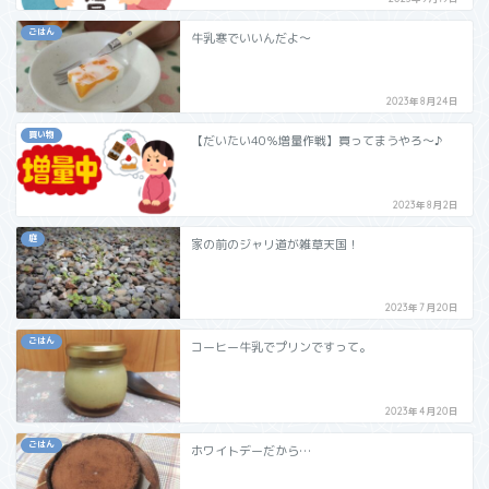
ごはん
牛乳寒でいいんだよ～
2023年8月24日
買い物
【だいたい40％増量作戦】買ってまうやろ～♪
2023年8月2日
庭
家の前のジャリ道が雑草天国！
2023年7月20日
ごはん
コーヒー牛乳でプリンですって。
2023年4月20日
ごはん
ホワイトデーだから…