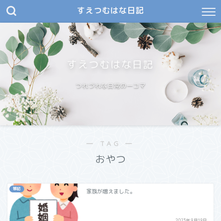
すえつむはな日記
すえつむはな日記
つれづれな日常の一コマ
― TAG ―
おやつ
雑記
家族が増えました。
2023年9月19日