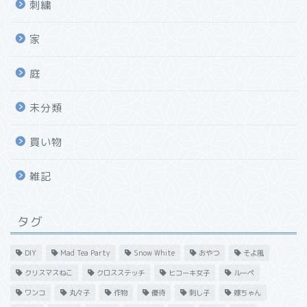
刺繍
家
庭
未分類
買い物
雑記
タグ
DIY
Mad Tea Party
Snow White
おやつ
そよ風
クリスマスねこ
クロスステッチ
ヒコーキ女子
ルーペ
ワンコ
丸々子
作物
優待
刺し子
嫁ちゃん