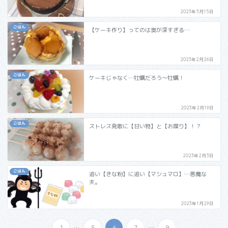
2023年3月15日
ごはん
【ケーキ作り】ってのは奥が深すぎる…
2023年2月26日
ごはん
ケーキじゃなく…牡蠣だろう～牡蠣！
2023年2月19日
ごはん
ストレス発散に【甘い物】と【お喋り】！？
2023年2月3日
ごはん
追い【きな粉】に追い【マシュマロ】…悪魔な
夫。
2023年1月29日
...
...
1
5
6
7
9