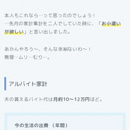
本人もこれなら…って思ったのでしょう！
…先月の家計集計を二人でしていた時に、「
お小遣い
が欲しい
」と言い出しました。
あかんやろう～、そんな余裕ないわ～！
無理…ムリ…むり…。
アルバイト家計
夫の貰えるバイト代は
月約10～12万円
ほど。
今の生活の出費 （年間）