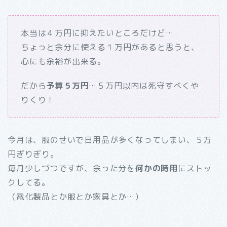
本当は４万円に抑えたいところだけど…
ちょっと余分に使える１万円があると思うと、
心にも余裕が出来る。
だから
予算５万円
…５万円以内は死守すべくや
りくり！
今月は、服のせいで日用品が多くなってしまい、５万
円ぎりぎり。
毎月少しづつですが、余った分を
何かの時用
にストッ
クしてる。
（電化製品とか服とか家具とか…）