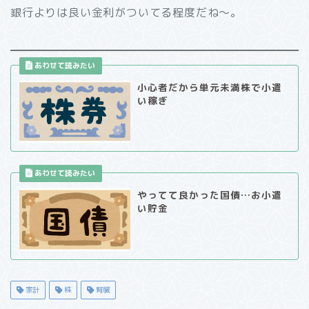
銀行よりは良い金利がついてる程度だね～。
小心者だから単元未満株で小遣
い稼ぎ
やってて良かった国債…お小遣
い貯金
家計
株
腎臓