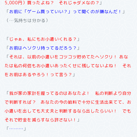
5,000円）買ったよね？ それじゃダメなの？
」
「
お前に「ゲーム買っていい？」って聞くのが嫌なんだ！
」
（…気持ちは分かる）
「
じゃぁ、私にもお小遣いくれる？
」
「
お前はヘソクリ持ってるだろう？
」
「
それは、以前の小遣いをコツコツ貯めてたヘソクリ！ あな
たは私の何倍もお小遣いあったくせに残してないよね！ それ
をお前はあるやろう！って言う？
」
「
我が家の家計を握ってるのはあなたよ！ 私の判断より自分
で判断すれば？ あなたの今の給料で十分に生活出来てて、お
小遣いを出しても大丈夫と判断するなら出したらいい！ でも
それで貯金を減らすなら許さない！
」
「
………
」