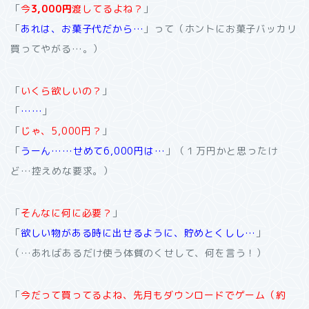
「
今
3,000円
渡してるよね？
」
「
あれは、お菓子代だから…
」って（ホントにお菓子バッカリ
買ってやがる…。）
「
いくら欲しいの？
」
「
……
」
「
じゃ、5,000円？
」
「
うーん……せめて6,000円は…
」（１万円かと思ったけ
ど…控えめな要求。）
「
そんなに何に必要？
」
「
欲しい物がある時に出せるように、貯めとくしし…
」
（…あればあるだけ使う体質のくせして、何を言う！）
「
今だって買ってるよね、先月もダウンロードでゲーム（約