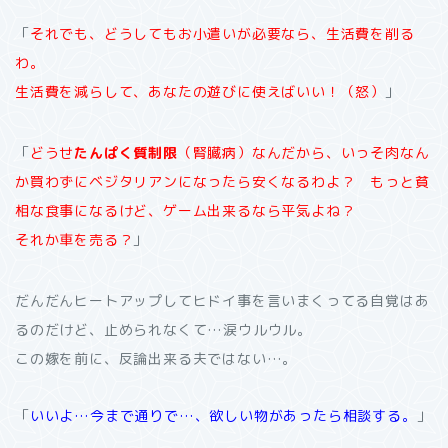
「
それでも、どうしてもお小遣いが必要なら、生活費を削る
わ。
生活費を減らして、あなたの遊びに使えばいい！（怒）
」
「
どうせ
たんぱく質制限
（腎臓病）なんだから、いっそ肉なん
か買わずにベジタリアンになったら安くなるわよ？ もっと貧
相な食事になるけど、ゲーム出来るなら平気よね？
それか車を売る？
」
だんだんヒートアップしてヒドイ事を言いまくってる自覚はあ
るのだけど、止められなくて…涙ウルウル。
この嫁を前に、反論出来る夫ではない…。
「
いいよ…今まで通りで…、欲しい物があったら相談する。
」