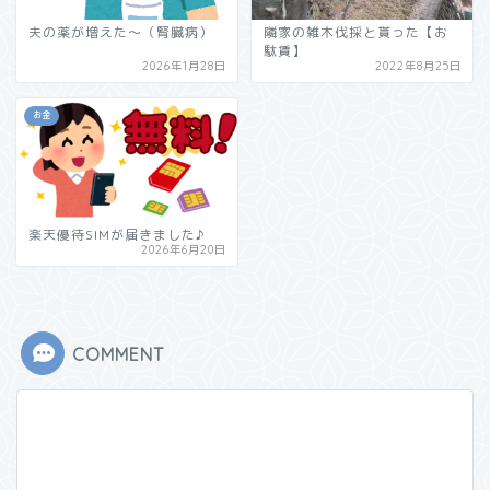
夫の薬が増えた～（腎臓病）
隣家の雑木伐採と貰った【お
駄賃】
2026年1月28日
2022年8月25日
お金
楽天優待SIMが届きました♪
2026年6月20日
COMMENT