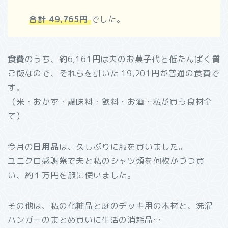
合計 49,765円
でした。
食費
のうち、約6,161円は夫のお菓子代と低たんぱく質
ご飯なので、それらを引いた 19,201円が普通の食費で
す。
（米・おかず・調味料・飲料・お酒…私が買う食材全
て）
今月の
日用品
は、久しぶりに服を買いました。
ユニクロ感謝祭で夫と私のシャツ類を何枚かづつ買
い、約１万円を服に使いました。
その他は、私の化粧品と庭のデッキ用の木材と、洗濯
ハンガーのまとめ買いに生活の消耗品…