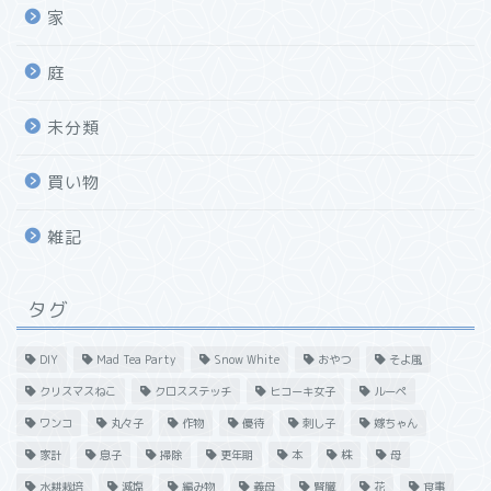
家
庭
未分類
買い物
雑記
タグ
DIY
Mad Tea Party
Snow White
おやつ
そよ風
クリスマスねこ
クロスステッチ
ヒコーキ女子
ルーペ
ワンコ
丸々子
作物
優待
刺し子
嫁ちゃん
家計
息子
掃除
更年期
本
株
母
水耕栽培
減塩
編み物
義母
腎臓
花
食事