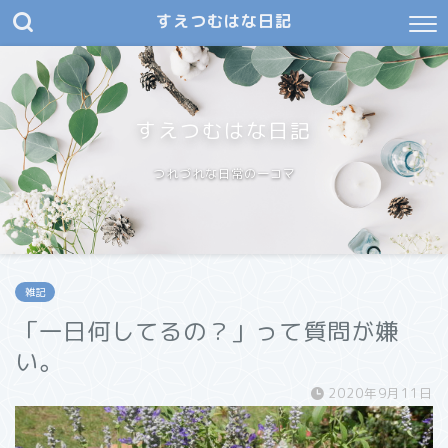
すえつむはな日記
すえつむはな日記
つれづれな日常の一コマ
雑記
「一日何してるの？」って質問が嫌
い。
2020年9月11日