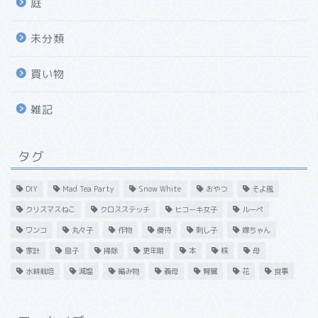
庭
未分類
買い物
雑記
タグ
DIY
Mad Tea Party
Snow White
おやつ
そよ風
クリスマスねこ
クロスステッチ
ヒコーキ女子
ルーペ
ワンコ
丸々子
作物
優待
刺し子
嫁ちゃん
家計
息子
掃除
更年期
本
株
母
水耕栽培
減塩
編み物
義母
腎臓
花
食事