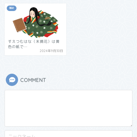
雑記
すえつむはな（末摘花）は黄
色の紙で…
2024年9月30日
COMMENT