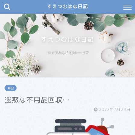
すえつむはな日記
すえつむはな日記
つれづれな日常の一コマ
雑記
迷惑な不用品回収…
2022年7月29日