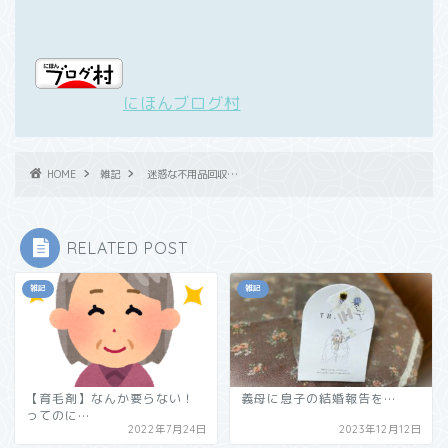
にほんブログ村
HOME
雑記
迷惑な不用品回収…
RELATED POST
雑記
雑記
【育毛剤】なんか要らない！
義母に息子の結婚報告を…
ってのに…
2022年7月24日
2023年12月12日