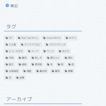
雑記
タグ
DIY
Mad Tea Party
Snow White
おやつ
そよ風
クリスマスねこ
クロスステッチ
ヒコーキ女子
ルーペ
ワンコ
丸々子
作物
優待
刺し子
嫁ちゃん
家計
息子
掃除
更年期
本
株
母
水耕栽培
減塩
編み物
義母
腎臓
花
食事
アーカイブ