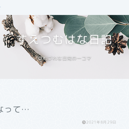
せ
すえつむはな日記
つれづれな日常の一コマ
なって…
2021年8月29日