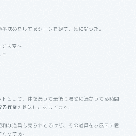
順番決めをしてるシーンを観て、気になった。
って大変～
～？
ットとして、体を洗って最後に湯船に浸かってる時間
取る作業
を地味にこなしてます。
便利な道具も売られてるけど、その道具をお風呂に置
すくってる。