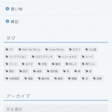
買い物
雑記
タグ
DIY
Mad Tea Party
Snow White
おやつ
そよ風
クリスマスねこ
クロスステッチ
ヒコーキ女子
ルーペ
ワンコ
丸々子
作物
優待
刺し子
嫁ちゃん
家計
息子
掃除
更年期
本
株
母
水耕栽培
減塩
編み物
義母
腎臓
花
食事
アーカイブ