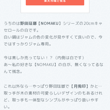
楽天市場で見る
うちのは
野田琺瑯【NOMAKU
】シリーズの20cmキャ
セロールの白です。
白い鍋はジャムの色の変化が見やすくて良いので、今
ではすっかりジャム専用。
今は黒しか売ってない！？（内側は白です）
あ～私の好きな【NOMAKU】の白が、無くなってるな
んて残念。
これ以外なら…やっぱり野田琺瑯で
【月兎印】
かと…
取っ手が木の素材の可愛らしいデザインのもあるけれ
ど、取っ手も一体型なシンプルがやっぱり扱いやす
い。