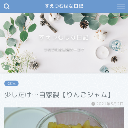
すえつむはな日記
すえつむはな日記
つれづれな日常の一コマ
ごはん
少しだけ…自家製【りんごジャム】
2021年3月2日