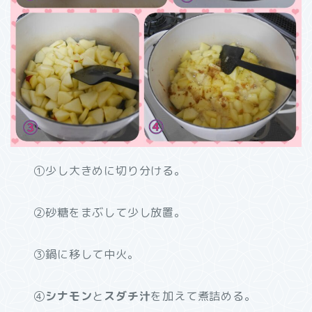
①少し大きめに切り分ける。
②砂糖をまぶして少し放置。
③鍋に移して中火。
④
シナモン
と
スダチ汁
を加えて煮詰める。