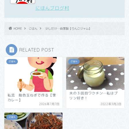
にほんブログ村
HOME
ごはん
少しだけ…自家製【りんごジャム】
RELATED POST
ごはん
ごはん
夫の３回目ワクチン…私はプ
私流 飴色玉ねぎで作る【家
リン好き！
カレー】
2026年7月7日
2022年3月2日
ごはん