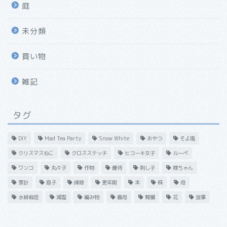
庭
未分類
買い物
雑記
タグ
DIY
Mad Tea Party
Snow White
おやつ
そよ風
クリスマスねこ
クロスステッチ
ヒコーキ女子
ルーペ
ワンコ
丸々子
作物
優待
刺し子
嫁ちゃん
家計
息子
掃除
更年期
本
株
母
水耕栽培
減塩
編み物
義母
腎臓
花
食事