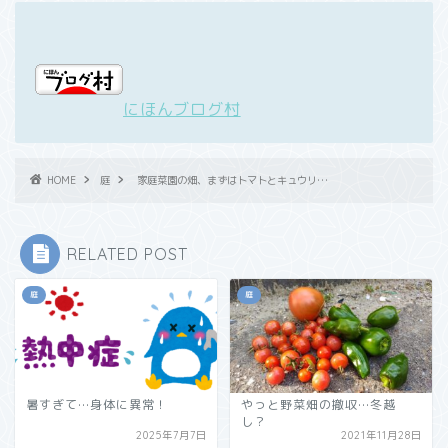
にほんブログ村
HOME
庭
家庭菜園の畑、まずはトマトとキュウリ…
RELATED POST
庭
庭
暑すぎて…身体に異常！
やっと野菜畑の撤収…冬越
し？
2025年7月7日
2021年11月28日