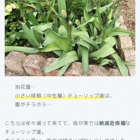
別花壇…
小さい球根（中生種）チューリップ達
は、
蕾がチラホラ…
こちらは年々減って来てて、我が家では
絶滅危惧種
な
チューリップ達。