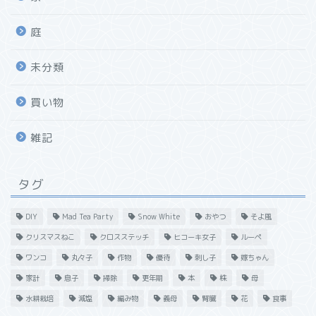
庭
未分類
買い物
雑記
タグ
DIY
Mad Tea Party
Snow White
おやつ
そよ風
クリスマスねこ
クロスステッチ
ヒコーキ女子
ルーペ
ワンコ
丸々子
作物
優待
刺し子
嫁ちゃん
家計
息子
掃除
更年期
本
株
母
水耕栽培
減塩
編み物
義母
腎臓
花
食事