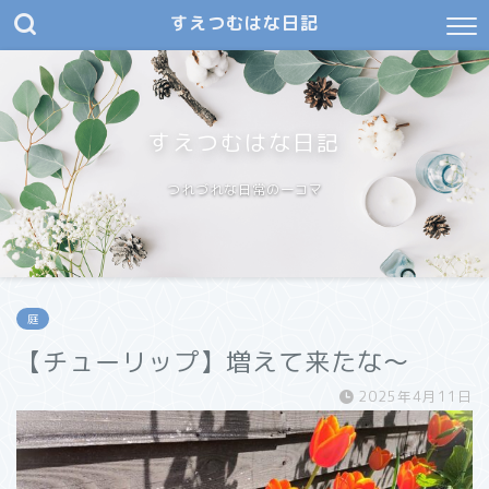
すえつむはな日記
すえつむはな日記
つれづれな日常の一コマ
庭
【チューリップ】増えて来たな～
2025年4月11日