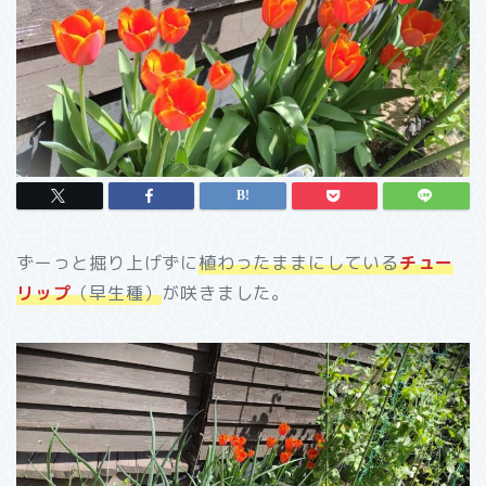
ずーっと掘り上げずに
植わったままにしている
チュー
リップ
（早生種）
が咲きました。