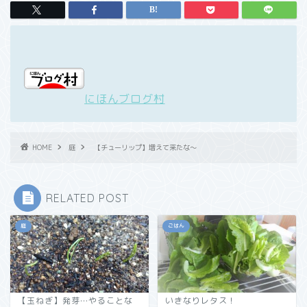
にほんブログ村
HOME
庭
【チューリップ】増えて来たな～
RELATED POST
庭
ごはん
【玉ねぎ】発芽…やることな
いきなりレタス！