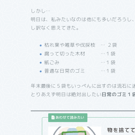
しかし…
明日は、私みたいなのは他にも多いだろうし
し訳なく思えてきた。
枯れ葉や雑草や伐採枝 … ２袋
腐って切った木材 …１袋
紙ごみ …１袋
普通な日常のゴミ …１袋
年末最後に５袋もいっぺんに出すのは流石に
とりあえず明日は絶対出したい
日常のゴミ１
物を捨て