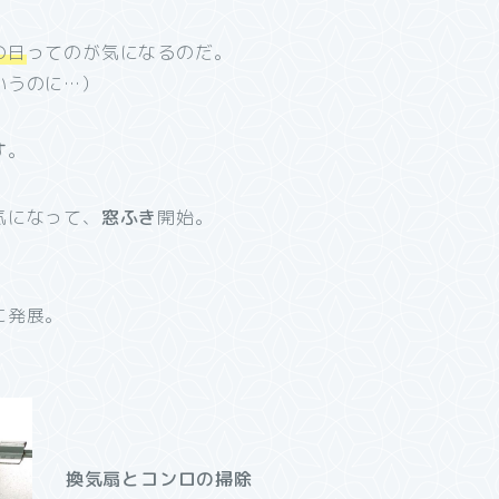
の日
ってのが気になるのだ。
いうのに…）
す
。
気になって、
窓ふき
開始。
に発展。
換気扇とコンロの掃除