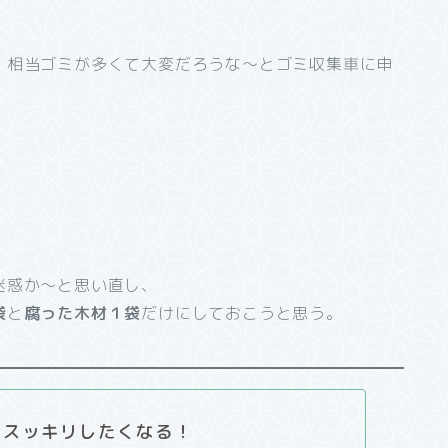
、相当ゴミが多くて大変だろうな～とゴミ収集車に申
迷惑か～と思い直し、
袋
と
腐った木材１袋
だけにしておこうと思う。
てスッキリしたくなる！