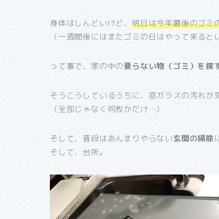
身体はしんどいけど、
明日は今年最後のゴミ
（一週間後にはまたゴミの日はやって来ると
って事で、家の中の
要らない物（ゴミ）を探
そうこうしているうちに、窓ガラスの汚れが
（全部じゃなく何枚かだけ…）
そして、普段はあんまりやらない
玄関の掃除
そして、台所。