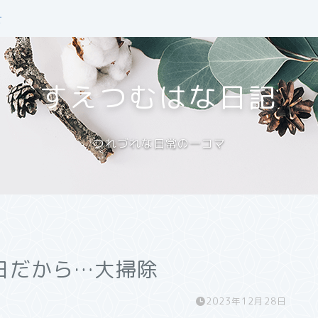
せ
すえつむはな日記
つれづれな日常の一コマ
日だから…大掃除
2023年12月28日