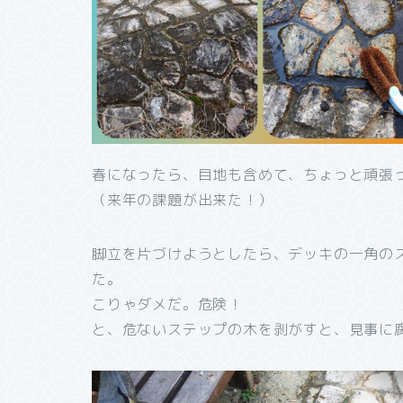
春になったら、目地も含めて、ちょっと頑張
（来年の課題が出来た！）
脚立を片づけようとしたら、デッキの一角の
た。
こりゃダメだ。危険！
と、危ないステップの木を剥がすと、見事に