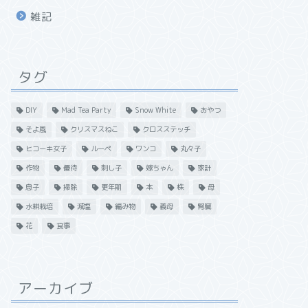
雑記
タグ
DIY
Mad Tea Party
Snow White
おやつ
そよ風
クリスマスねこ
クロスステッチ
ヒコーキ女子
ルーペ
ワンコ
丸々子
作物
優待
刺し子
嫁ちゃん
家計
息子
掃除
更年期
本
株
母
水耕栽培
減塩
編み物
義母
腎臓
花
食事
アーカイブ