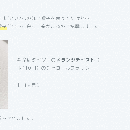
るようなツバのない帽子を思ってたけど…
帽子
だな～と余り毛糸があるので挑戦しました。
毛糸はダイソーの
メランジテイスト
（１
玉110円）のチャコールブラウン
針は８号針
成させれました。