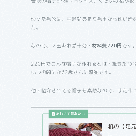
普段の帽子57㎝（Ｍサイズ）ぐらいな私が被
使った毛糸は、中途なあまり毛玉から使い始
た。
なので、２玉あれば十分…
材料費220円
です
220円でこんな帽子が作れるとは…驚きだわ
いつの間にか62歳さんに感謝です。
他に紹介されてる帽子も素敵なので、また作
机の【足