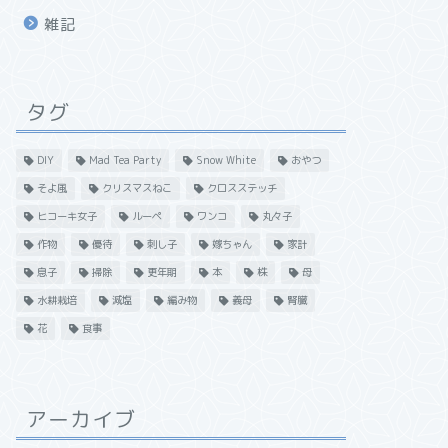
雑記
タグ
DIY
Mad Tea Party
Snow White
おやつ
そよ風
クリスマスねこ
クロスステッチ
ヒコーキ女子
ルーペ
ワンコ
丸々子
作物
優待
刺し子
嫁ちゃん
家計
息子
掃除
更年期
本
株
母
水耕栽培
減塩
編み物
義母
腎臓
花
食事
アーカイブ