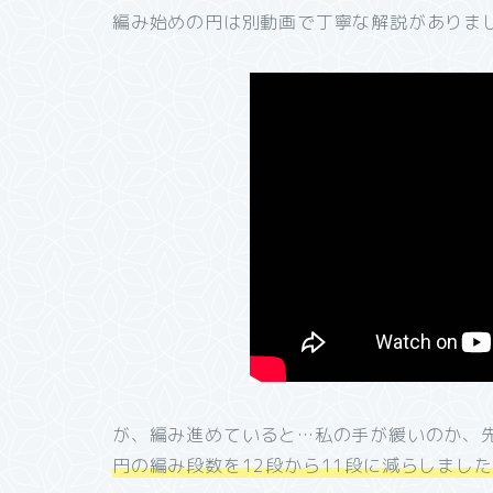
編み始めの円は別動画で丁寧な解説がありま
が、編み進めていると…私の手が緩いのか、
円の編み段数を12段から11段に減らしまし