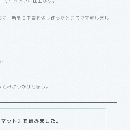
ってピッタリの仕上がり。
めて、新品２玉目を少し使ったところで完成しまし
。
ね。
ってみようかなと思う。
元マット】を編みました。