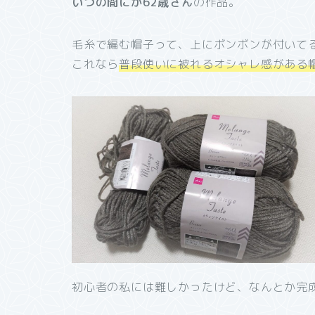
いつの間にか62歳さん
の作品。
毛糸で編む帽子って、上にボンボンが付いて
これなら
普段使いに被れるオシャレ感がある
初心者の私には難しかったけど、なんとか完