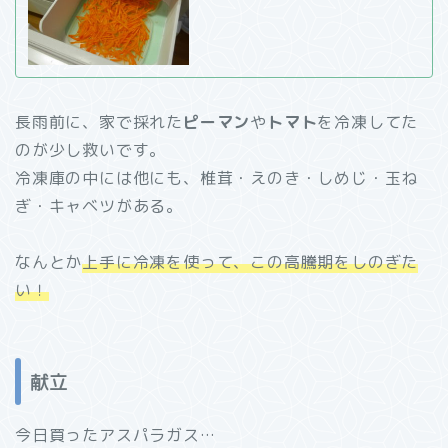
長雨前に、家で採れた
ピーマン
や
トマト
を冷凍してた
のが少し救いです。
冷凍庫の中には他にも、椎茸・えのき・しめじ・玉ね
ぎ・キャベツがある。
なんとか
上手に冷凍を使って、この高騰期をしのぎた
い！
献立
今日買ったアスパラガス…