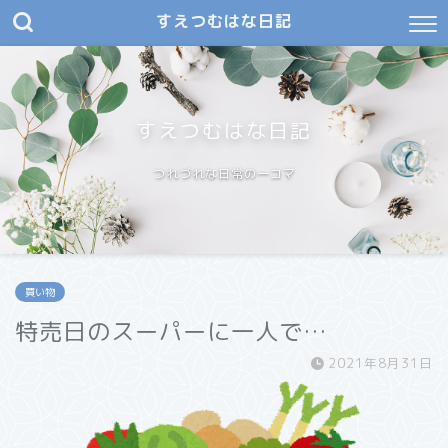
すえつむはな日記
すえつむはな日記
つれづれな日常の一コマ
買い物
特売日のスーパーに一人で…
2021年8月31日