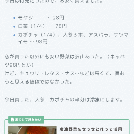
今日は特売だったので、お安く買えました。
モヤシ … 28円
白菜（1/4） … 78円
カボチャ（1/4）、人参３本、アスパラ、サツマ
イモ … 98円
私が買った以外にも安い野菜は沢山あった。（キャベ
ツ98円とか）
けど、キュウリ・レタス・ナス…などは高くて、買お
うと思える値段ではなかった。
今日買った、人参・カボチャの半分は
冷凍
にします。
冷凍野菜をせっせと作って活用